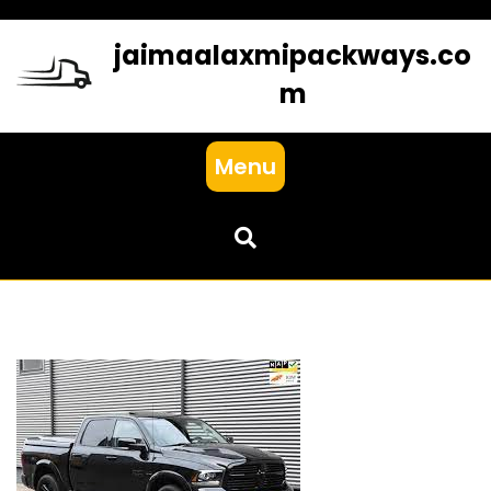
Skip
to
jaimaalaxmipackways.co
content
m
Menu