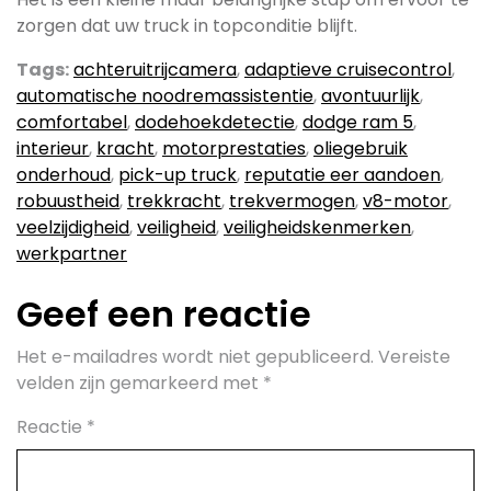
zorgen dat uw truck in topconditie blijft.
Tags:
achteruitrijcamera
,
adaptieve cruisecontrol
,
automatische noodremassistentie
,
avontuurlijk
,
comfortabel
,
dodehoekdetectie
,
dodge ram 5
,
interieur
,
kracht
,
motorprestaties
,
oliegebruik
onderhoud
,
pick-up truck
,
reputatie eer aandoen
,
robuustheid
,
trekkracht
,
trekvermogen
,
v8-motor
,
veelzijdigheid
,
veiligheid
,
veiligheidskenmerken
,
werkpartner
Geef een reactie
Het e-mailadres wordt niet gepubliceerd.
Vereiste
velden zijn gemarkeerd met
*
Reactie
*