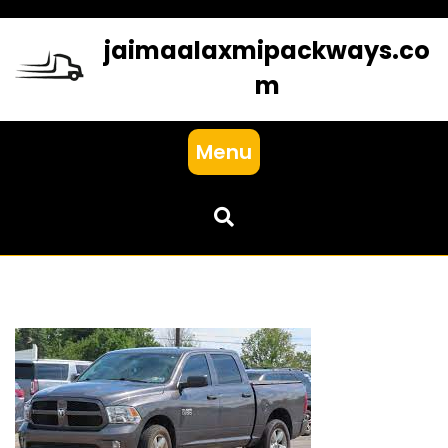
Skip
to
jaimaalaxmipackways.co
content
m
Menu