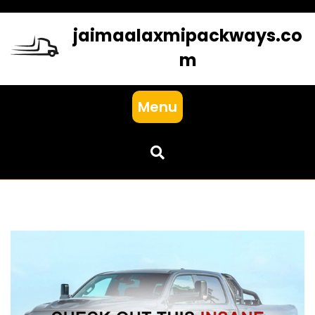
Skip
to
jaimaalaxmipackways.co
content
m
Menu