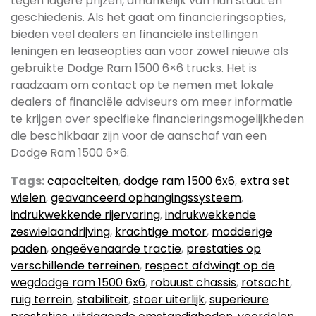
tegen lagere prijzen, afhankelijk van hun staat en
geschiedenis. Als het gaat om financieringsopties,
bieden veel dealers en financiële instellingen
leningen en leaseopties aan voor zowel nieuwe als
gebruikte Dodge Ram 1500 6×6 trucks. Het is
raadzaam om contact op te nemen met lokale
dealers of financiële adviseurs om meer informatie
te krijgen over specifieke financieringsmogelijkheden
die beschikbaar zijn voor de aanschaf van een
Dodge Ram 1500 6×6.
Tags:
capaciteiten
,
dodge ram 1500 6x6
,
extra set
wielen
,
geavanceerd ophangingssysteem
,
indrukwekkende rijervaring
,
indrukwekkende
zeswielaandrijving
,
krachtige motor
,
modderige
paden
,
ongeëvenaarde tractie
,
prestaties op
verschillende terreinen
,
respect afdwingt op de
wegdodge ram 1500 6x6
,
robuust chassis
,
rotsacht
,
ruig terrein
,
stabiliteit
,
stoer uiterlijk
,
superieure