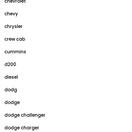
chevrolet
chevy
chrysler
crew cab
cummins
d200
diesel
dodg
dodge
dodge challenger
dodge charger