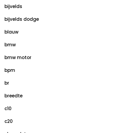
bijvelds
bijvelds dodge
blauw
bmw
bmw motor
bpm
br
breedte
c10
c20