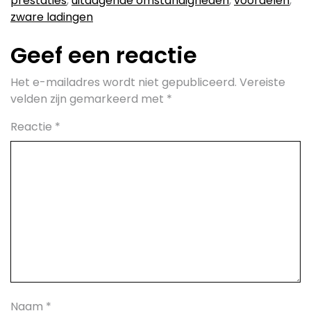
prestaties
,
uitdagende omstandigheden
,
voordelen
,
zware ladingen
Geef een reactie
Het e-mailadres wordt niet gepubliceerd.
Vereiste
velden zijn gemarkeerd met
*
Reactie
*
Naam
*