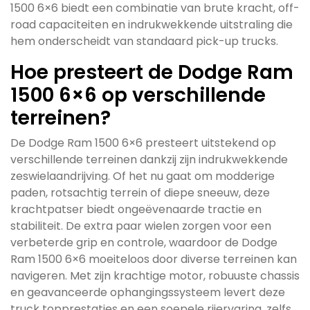
1500 6×6 biedt een combinatie van brute kracht, off-
road capaciteiten en indrukwekkende uitstraling die
hem onderscheidt van standaard pick-up trucks.
Hoe presteert de Dodge Ram
1500 6×6 op verschillende
terreinen?
De Dodge Ram 1500 6×6 presteert uitstekend op
verschillende terreinen dankzij zijn indrukwekkende
zeswielaandrijving. Of het nu gaat om modderige
paden, rotsachtig terrein of diepe sneeuw, deze
krachtpatser biedt ongeëvenaarde tractie en
stabiliteit. De extra paar wielen zorgen voor een
verbeterde grip en controle, waardoor de Dodge
Ram 1500 6×6 moeiteloos door diverse terreinen kan
navigeren. Met zijn krachtige motor, robuuste chassis
en geavanceerde ophangingssysteem levert deze
truck topprestaties en een soepele rijervaring, zelfs