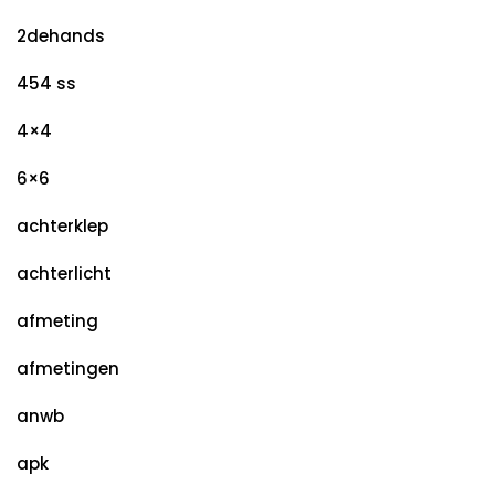
2dehands
454 ss
4×4
6×6
achterklep
achterlicht
afmeting
afmetingen
anwb
apk