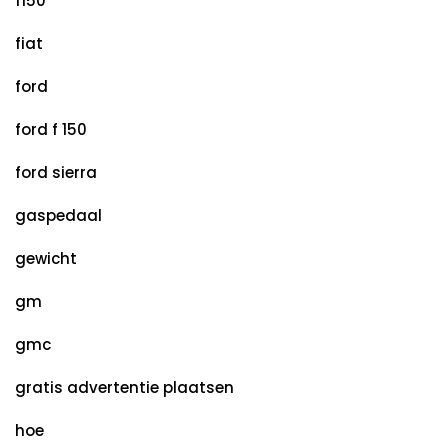
f150
fiat
ford
ford f 150
ford sierra
gaspedaal
gewicht
gm
gmc
gratis advertentie plaatsen
hoe