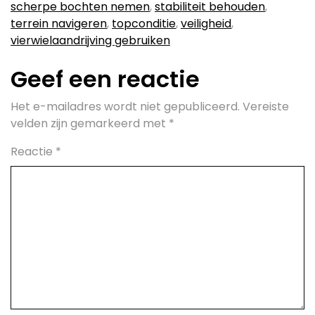
scherpe bochten nemen
,
stabiliteit behouden
,
terrein navigeren
,
topconditie
,
veiligheid
,
vierwielaandrijving gebruiken
Geef een reactie
Het e-mailadres wordt niet gepubliceerd.
Vereiste
velden zijn gemarkeerd met
*
Reactie
*