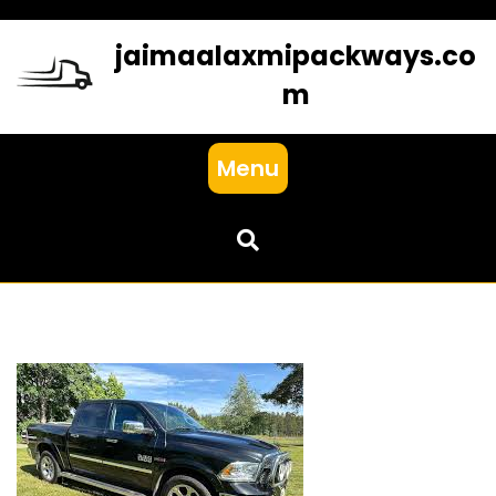
Skip
to
jaimaalaxmipackways.co
content
m
Menu