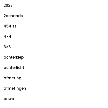
2022
2dehands
454 ss
4×4
6×6
achterklep
achterlicht
afmeting
afmetingen
anwb