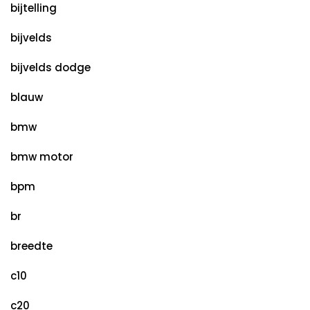
bijtelling
bijvelds
bijvelds dodge
blauw
bmw
bmw motor
bpm
br
breedte
c10
c20