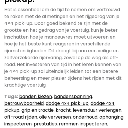
Het is essentieel om de tijd te nemen om vertrouwd
te raken met de afmetingen en het rijgedrag van je
4×4 pick-up. Door goed bekend te zijn met de
grootte en het gedrag van je voertuig, kun je beter
inschatten hoe je manoeuvres moet uitvoeren en
hoe je het beste kunt reageren in verschillende
rijomstandigheden. Dit draagt bij aan een veilige en
zelfverzekerde rijervaring, zowel op de weg als off-
road. Het investeren van tijd in het leren kennen van
je 4×4 pick-up zal uiteindelijk leiden tot een betere
beheersing en meer plezier tijdens het rijden met dit
krachtige voertuig.
Tags:
banden kiezen
,
bandenspanning
,
betrouwbaarheid
,
dodge 4x4 pick-up
,
dodge 4x4
pickup
,
grip en tractie
,
kracht
,
levensduur verlengen
,
off-road rijden
,
olie verversen
,
onderhoud
,
ophanging
inspecteren
,
prestaties
,
remmen inspecteren
,