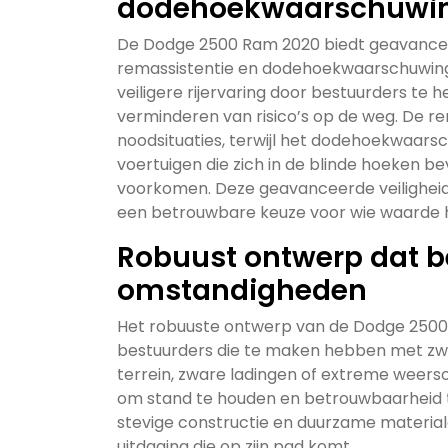
dodehoekwaarschuwi
De Dodge 2500 Ram 2020 biedt geavancee
remassistentie en dodehoekwaarschuwings
veiligere rijervaring door bestuurders te
verminderen van risico’s op de weg. De rem
noodsituaties, terwijl het dodehoekwaar
voertuigen die zich in de blinde hoeken b
voorkomen. Deze geavanceerde veilighe
een betrouwbare keuze voor wie waarde hec
Robuust ontwerp dat b
omstandigheden
Het robuuste ontwerp van de Dodge 2500
bestuurders die te maken hebben met zw
terrein, zware ladingen of extreme weer
om stand te houden en betrouwbaarheid t
stevige constructie en duurzame material
uitdaging die op zijn pad komt.