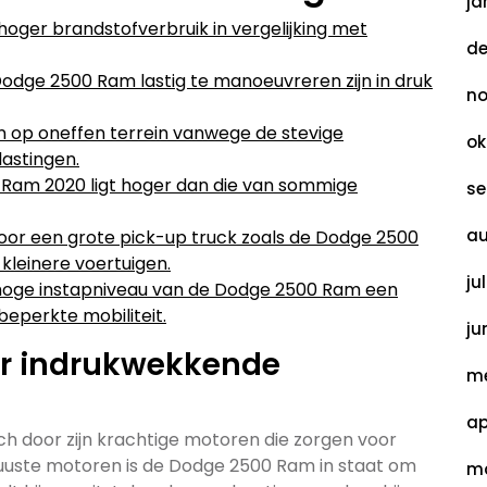
ja
ger brandstofverbruik in vergelijking met
de
odge 2500 Ram lastig te manoeuvreren zijn in druk
no
jn op oneffen terrein vanwege de stevige
ok
lastingen.
 Ram 2020 ligt hoger dan die van sommige
se
au
oor een grote pick-up truck zoals de Dodge 2500
kleinere voertuigen.
ju
hoge instapniveau van de Dodge 2500 Ram een
beperkte mobiliteit.
ju
or indrukwekkende
me
ap
h door zijn krachtige motoren die zorgen voor
uuste motoren is de Dodge 2500 Ram in staat om
ma