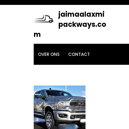
Skip
to
jaimaalaxmi
content
packways.co
m
OVER ONS
CONTACT