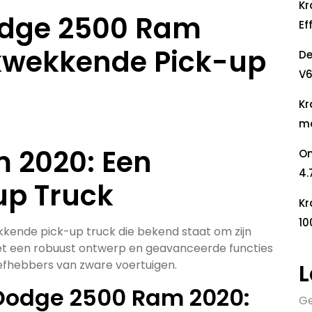
Kr
odge 2500 Ram
Ef
ukwekkende Pick-up
De
V6
Kr
mo
 2020: Een
On
4.
up Truck
Kr
10
kende pick-up truck die bekend staat om zijn
Met een robuust ontwerp en geavanceerde functies
iefhebbers van zware voertuigen.
L
Dodge 2500 Ram 2020:
Ge