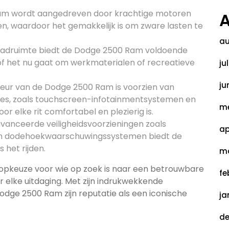
m wordt aangedreven door krachtige motoren
A
en, waardoor het gemakkelijk is om zware lasten te
au
aadruimte biedt de Dodge 2500 Ram voldoende
of het nu gaat om werkmaterialen of recreatieve
ju
ju
ieur van de Dodge 2500 Ram is voorzien van
es, zoals touchscreen-infotainmentsystemen en
me
r elke rit comfortabel en plezierig is.
anceerde veiligheidsvoorzieningen zoals
ap
e en dodehoekwaarschuwingssystemen biedt de
het rijden.
ma
opkeuze voor wie op zoek is naar een betrouwbare
fe
or elke uitdaging. Met zijn indrukwekkende
Dodge 2500 Ram zijn reputatie als een iconische
ja
de