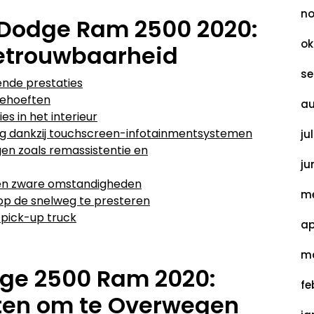
no
 Dodge Ram 2500 2020:
ok
Betrouwbaarheid
se
nde prestaties
behoeften
au
s in het interieur
ing dankzij touchscreen-infotainmentsystemen
ju
en zoals remassistentie en
ju
gen zware omstandigheden
me
 op de snelweg te presteren
 pick-up truck
ap
ma
ge 2500 Ram 2020:
fe
ten om te Overwegen