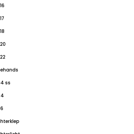
16
17
18
20
22
dehands
4 ss
×4
×6
hterklep