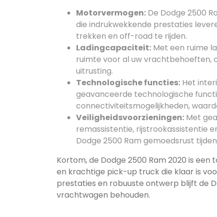
Motorvermogen:
De Dodge 2500 Ra
die indrukwekkende prestaties lever
trekken en off-road te rijden.
Ladingcapaciteit:
Met een ruime l
ruimte voor al uw vrachtbehoeften, 
uitrusting.
Technologische functies:
Het inter
geavanceerde technologische functi
connectiviteitsmogelijkheden, waardoo
Veiligheidsvoorzieningen:
Met geav
remassistentie, rijstrookassistenti
Dodge 2500 Ram gemoedsrust tijdens 
Kortom, de Dodge 2500 Ram 2020 is een t
en krachtige pick-up truck die klaar is vo
prestaties en robuuste ontwerp blijft de 
vrachtwagen behouden.