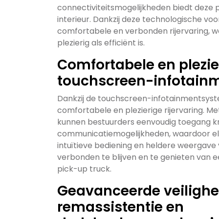
connectiviteitsmogelijkheden biedt deze 
interieur. Dankzij deze technologische v
comfortabele en verbonden rijervaring, w
plezierig als efficiënt is.
Comfortabele en plezier
touchscreen-infotain
Dankzij de touchscreen-infotainmentsys
comfortabele en plezierige rijervaring. 
kunnen bestuurders eenvoudig toegang kri
communicatiemogelijkheden, waardoor elk
intuïtieve bediening en heldere weergav
verbonden te blijven en te genieten van e
pick-up truck.
Geavanceerde veilighe
remassistentie en