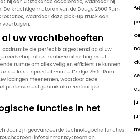
t hij een uitstekende acceleratie, waardoor hij
fe
nen. De krachtige motoren van de Dodge 2500 Ram
estaties, waardoor deze pick-up truck een
ja
e voertuigen.
 al uw vrachtbehoeften
de
no
laadruimte die perfect is afgestemd op al uw
gereedschap of recreatieve uitrusting moet
ok
nde ruimte om alles veilig en efficiënt te kunnen
ekkende laadcapaciteit van de Dodge 2500 Ram
se
 uw ladingen meenemen, waardoor deze
l professioneel gebruik als avontuurlijke
au
ju
gische functies in het
ju
me
h door zijn geavanceerde technologische functies
rt touchscreen-infotainmentsysteem en