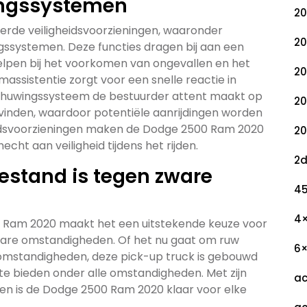
ngssystemen
20
rde veiligheidsvoorzieningen, waaronder
20
systemen. Deze functies dragen bij aan een
 helpen bij het voorkomen van ongevallen en het
20
assistentie zorgt voor een snelle reactie in
schuwingssysteem de bestuurder attent maakt op
20
evinden, waardoor potentiële aanrijdingen worden
idsvoorzieningen maken de Dodge 2500 Ram 2020
20
ht aan veiligheid tijdens het rijden.
2
estand is tegen zware
45
4
 Ram 2020 maakt het een uitstekende keuze voor
are omstandigheden. Of het nu gaat om ruw
6
somstandigheden, deze pick-up truck is gebouwd
e bieden onder alle omstandigheden. Met zijn
ac
en is de Dodge 2500 Ram 2020 klaar voor elke