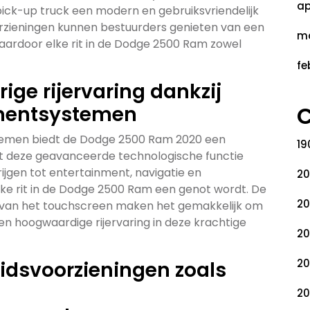
ap
pick-up truck een modern en gebruiksvriendelijk
oorzieningen kunnen bestuurders genieten van een
ma
aardoor elke rit in de Dodge 2500 Ram zowel
fe
ige rijervaring dankzij
C
mentsystemen
temen biedt de Dodge 2500 Ram 2020 een
19
Met deze geavanceerde technologische functie
jgen tot entertainment, navigatie en
20
e rit in de Dodge 2500 Ram een genot wordt. De
20
e van het touchscreen maken het gemakkelijk om
en hoogwaardige rijervaring in deze krachtige
20
20
idsvoorzieningen zoals
20