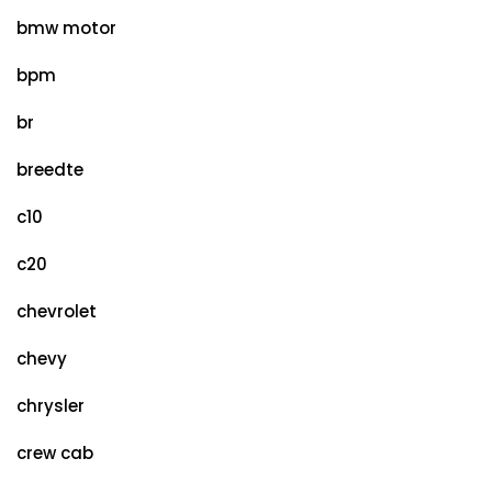
bmw motor
bpm
br
breedte
c10
c20
chevrolet
chevy
chrysler
crew cab