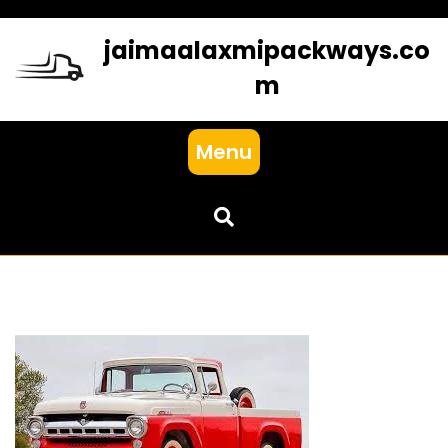
Skip
to
jaimaalaxmipackways.co
content
m
Menu