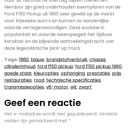
naar dit historische voertuig blijven toenemen.
Hierdoor zijn goed onderhouden exemplaren van de
Ford F150 Pickup uit 1960 zeer gewild op de markt
voor klassieke auto’s en kunnen ze aanzienlijke
waarde vertegenwoordigen. Deze evolutie in
populariteit en waarde weerspiegelt het tijdloze
karakter en de blijvende aantrekkingskracht van
deze legendarische pick-up truck.
Tags:
1960
,
blauw
,
brandstofverbruik
,
chassis
,
cilinderinhoud
,
ford f150 pickup
,
ford f150 pickup 1960
,
goede staat
,
kleuropties
,
ophanging
,
prestaties
,
prijs
,
restauraties
,
rood
,
technische specificaties
,
transmissieopties
,
v8-motor
,
wit
,
zwart
Geef een reactie
Het e-mailadres wordt niet gepubliceerd.
Vereiste
velden zijn gemarkeerd met
*