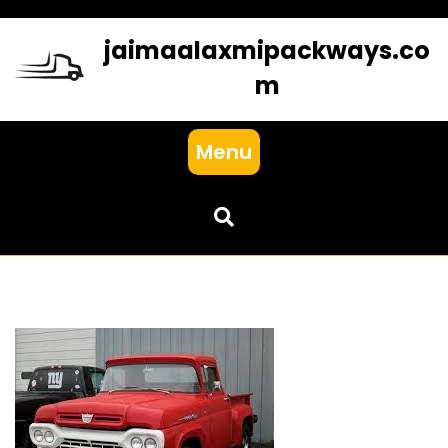
Skip
to
jaimaalaxmipackways.co
content
m
Menu