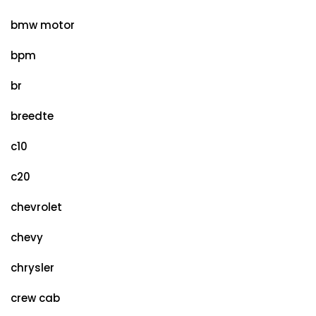
bmw motor
bpm
br
breedte
c10
c20
chevrolet
chevy
chrysler
crew cab