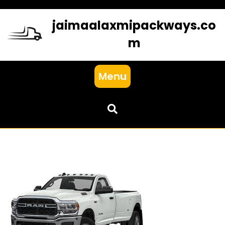
Skip
to
jaimaalaxmipackways.co
content
m
Menu