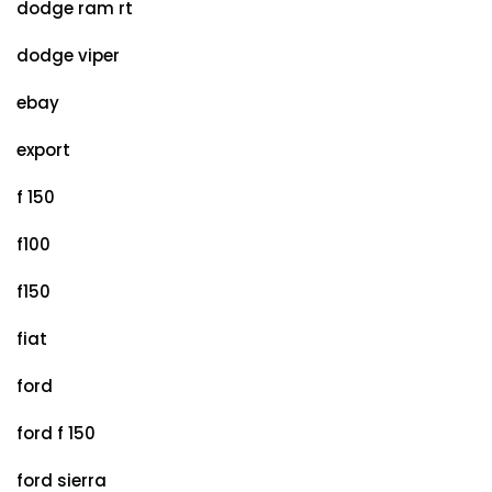
dodge ram rt
dodge viper
ebay
export
f 150
f100
f150
fiat
ford
ford f 150
ford sierra