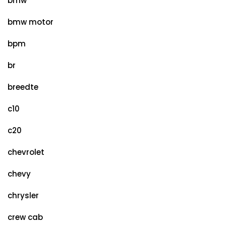
bmw
bmw motor
bpm
br
breedte
c10
c20
chevrolet
chevy
chrysler
crew cab