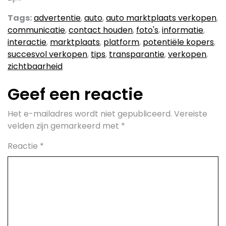
Tags:
advertentie
,
auto
,
auto marktplaats verkopen
,
communicatie
,
contact houden
,
foto's
,
informatie
,
interactie
,
marktplaats
,
platform
,
potentiële kopers
,
succesvol verkopen
,
tips
,
transparantie
,
verkopen
,
zichtbaarheid
Geef een reactie
Het e-mailadres wordt niet gepubliceerd.
Vereiste
velden zijn gemarkeerd met
*
Reactie
*