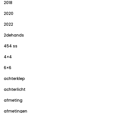
2018
2020
2022
2dehands
454 ss
4×4
6×6
achterklep
achterlicht
afmeting
afmetingen