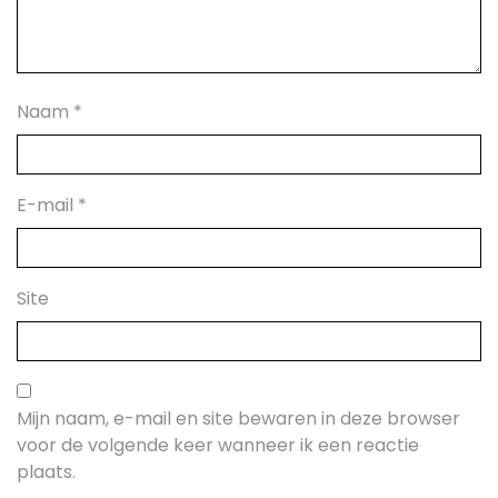
Naam
*
E-mail
*
Site
Mijn naam, e-mail en site bewaren in deze browser
voor de volgende keer wanneer ik een reactie
plaats.