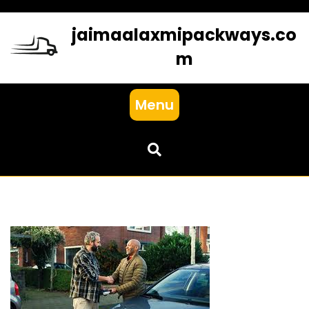
Skip
to
jaimaalaxmipackways.co
content
m
Menu