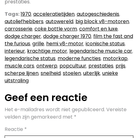
prestaties.
Tags:
1970
,
acceleratietijden
,
autogeschiedenis
,
autoliefhebbers
,
autowereld
,
big block v8-motoren
,
carrosserie
,
coke bottle vorm
,
comfort en luxe
,
dodge charger
,
dodge charger 1970
,
film the fast and
the furious
,
grille
,
hemi v8-motor
,
iconische status
,
interieur
,
krachtige motor
,
legendarische muscle car
,
legendarische status
,
moderne functies
,
motorkap
,
muscle cars
,
ontwerp
,
popcultuur
,
prestaties
,
prijs
,
scherpe lijnen
,
snelheid
,
stoelen
,
uiterlijk
,
unieke
uitstraling
Geef een reactie
Het e-mailadres wordt niet gepubliceerd.
Vereiste
velden zijn gemarkeerd met
*
Reactie
*