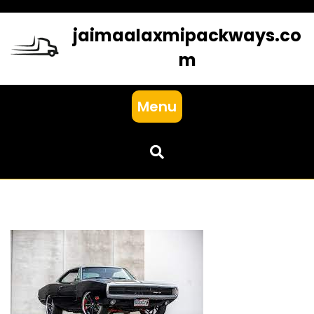
Skip
to
jaimaalaxmipackways.co
content
m
Menu