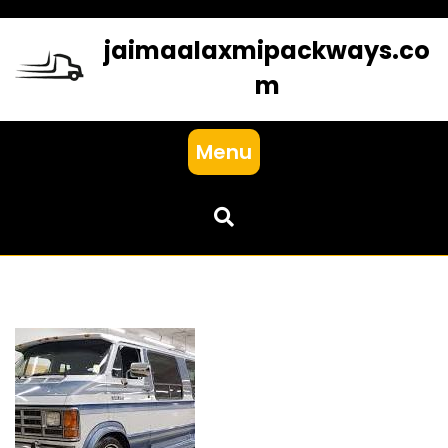
Skip
to
jaimaalaxmipackways.co
content
m
Menu