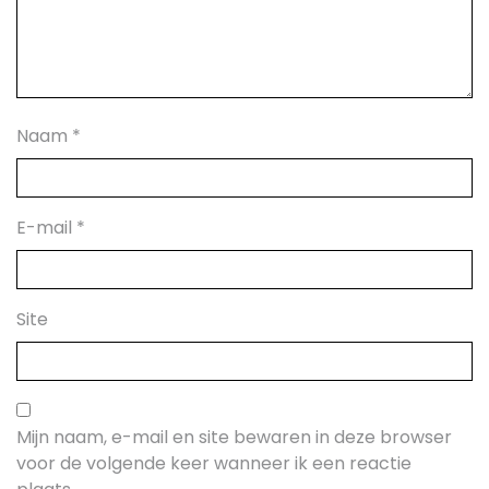
Naam
*
E-mail
*
Site
Mijn naam, e-mail en site bewaren in deze browser
voor de volgende keer wanneer ik een reactie