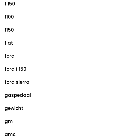
f 150
f100
f150
fiat
ford
ford f 150
ford sierra
gaspedaal
gewicht
gm
gmc