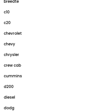
breedte
c10
c20
chevrolet
chevy
chrysler
crew cab
cummins
d200
diesel
dodg