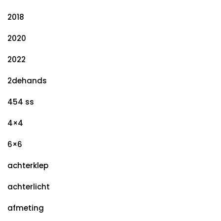
2018
2020
2022
2dehands
454 ss
4×4
6×6
achterklep
achterlicht
afmeting