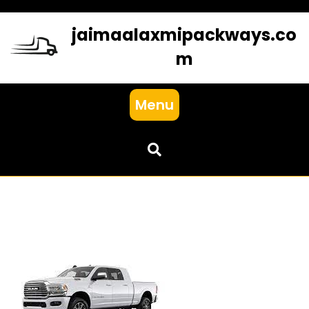
Skip
to
jaimaalaxmipackways.co
content
m
Menu