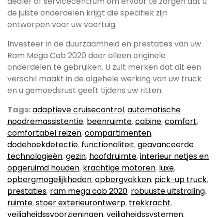
dealer of servicecentrum om ervoor te zorgen dat u
de juiste onderdelen krijgt die specifiek zijn
ontworpen voor uw voertuig.
Investeer in de duurzaamheid en prestaties van uw
Ram Mega Cab 2020 door alleen originele
onderdelen te gebruiken. U zult merken dat dit een
verschil maakt in de algehele werking van uw truck
en u gemoedsrust geeft tijdens uw ritten.
Tags:
adaptieve cruisecontrol
,
automatische
noodremassistentie
,
beenruimte
,
cabine
,
comfort
,
comfortabel reizen
,
compartimenten
,
dodehoekdetectie
,
functionaliteit
,
geavanceerde
technologieën
,
gezin
,
hoofdruimte
,
interieur netjes en
opgeruimd houden
,
krachtige motoren
,
luxe
,
opbergmogelijkheden
,
opbergvakken
,
pick-up truck
,
prestaties
,
ram mega cab 2020
,
robuuste uitstraling
,
ruimte
,
stoer exterieurontwerp
,
trekkracht
,
veiligheidssvoorzieningen
,
veiligheidssystemen
,