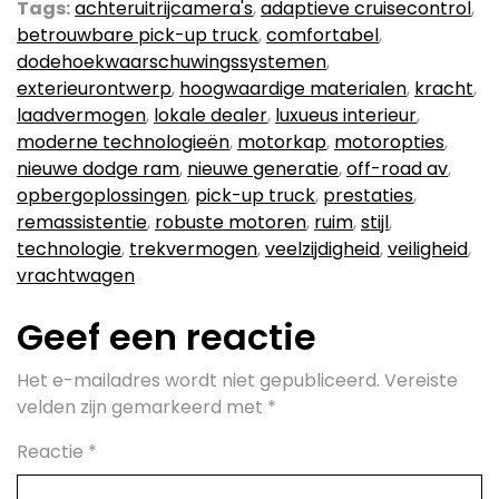
Tags:
achteruitrijcamera's
,
adaptieve cruisecontrol
,
betrouwbare pick-up truck
,
comfortabel
,
dodehoekwaarschuwingssystemen
,
exterieurontwerp
,
hoogwaardige materialen
,
kracht
,
laadvermogen
,
lokale dealer
,
luxueus interieur
,
moderne technologieën
,
motorkap
,
motoropties
,
nieuwe dodge ram
,
nieuwe generatie
,
off-road av
,
opbergoplossingen
,
pick-up truck
,
prestaties
,
remassistentie
,
robuste motoren
,
ruim
,
stijl
,
technologie
,
trekvermogen
,
veelzijdigheid
,
veiligheid
,
vrachtwagen
Geef een reactie
Het e-mailadres wordt niet gepubliceerd.
Vereiste
velden zijn gemarkeerd met
*
Reactie
*