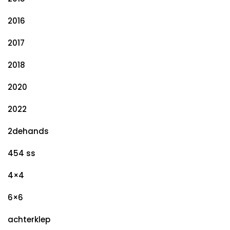
2016
2017
2018
2020
2022
2dehands
454 ss
4×4
6×6
achterklep