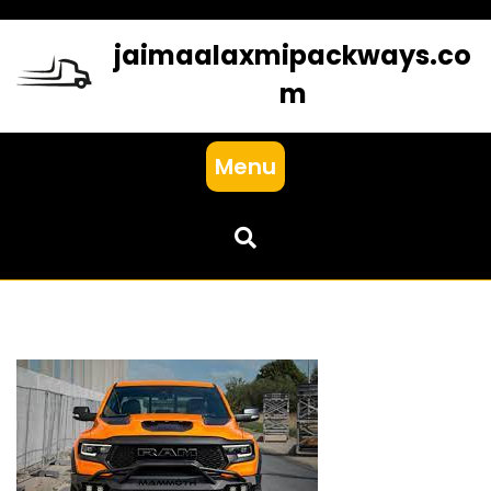
Skip
to
jaimaalaxmipackways.co
content
m
Menu