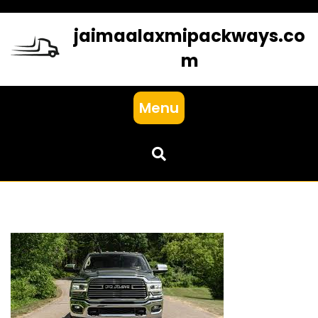
Skip
to
jaimaalaxmipackways.co
content
m
Menu