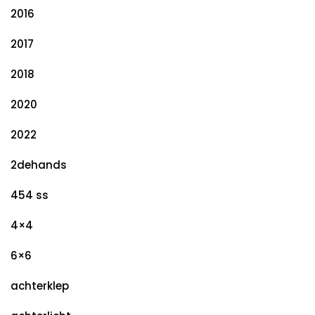
2016
2017
2018
2020
2022
2dehands
454 ss
4×4
6×6
achterklep