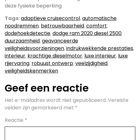
deze fysieke beperking.
Tags:
adaptieve cruisecontrol
,
automatische
noodremmen
,
betrouwbaarheid
,
comfort
,
dodehoekdetectie
,
dodge ram 2020 diesel 2500
,
duurzaamheid
,
geavanceerde
veiligheidsvoorzieningen
,
indrukwekkende prestaties
,
interieur
,
krachtige dieselmotor
,
luxe interieur
,
luxe
rijervaring
,
robuust ontwerp
,
veelzijdigheid
,
veiligheidskenmerken
Geef een reactie
Het e-mailadres wordt niet gepubliceerd.
Vereiste
velden zijn gemarkeerd met
*
Reactie
*