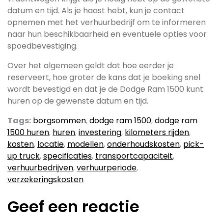
datum en tijd. Als je haast hebt, kun je contact
opnemen met het verhuurbedrijf om te informeren
naar hun beschikbaarheid en eventuele opties voor
spoedbevestiging.
Over het algemeen geldt dat hoe eerder je
reserveert, hoe groter de kans dat je boeking snel
wordt bevestigd en dat je de Dodge Ram 1500 kunt
huren op de gewenste datum en tijd.
Tags:
borgsommen
,
dodge ram 1500
,
dodge ram
1500 huren
,
huren
,
investering
,
kilometers rijden
,
kosten
,
locatie
,
modellen
,
onderhoudskosten
,
pick-
up truck
,
specificaties
,
transportcapaciteit
,
verhuurbedrijven
,
verhuurperiode
,
verzekeringskosten
Geef een reactie