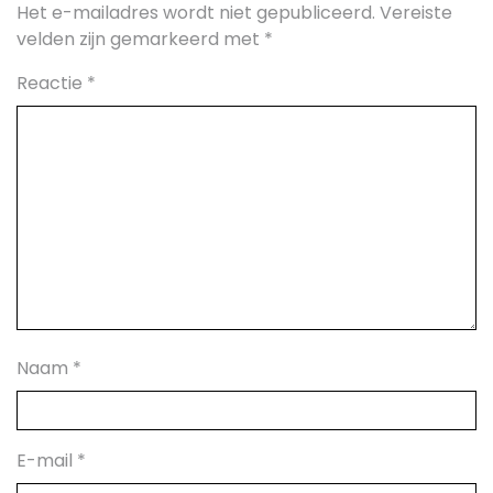
Het e-mailadres wordt niet gepubliceerd.
Vereiste
velden zijn gemarkeerd met
*
Reactie
*
Naam
*
E-mail
*