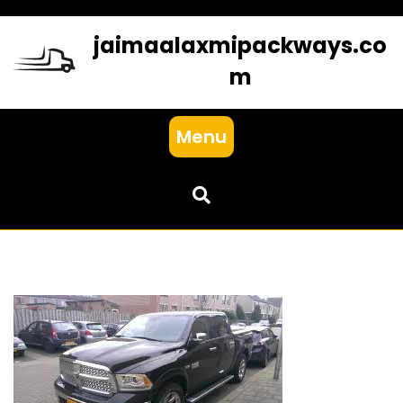
Skip
to
jaimaalaxmipackways.co
content
m
Menu