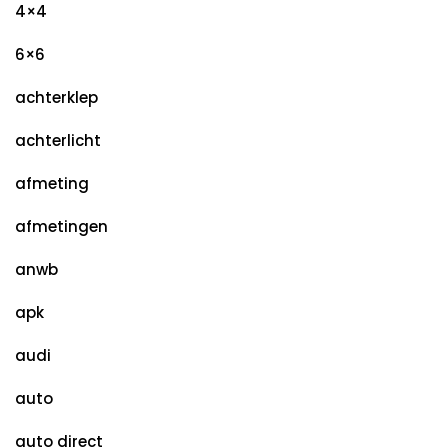
4×4
6×6
achterklep
achterlicht
afmeting
afmetingen
anwb
apk
audi
auto
auto direct