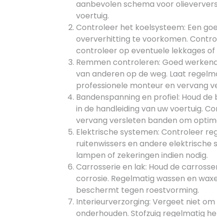
aanbevolen schema voor olieverversi
voertuig.
Controleer het koelsysteem: Een goe
oververhitting te voorkomen. Contro
controleer op eventuele lekkages of
Remmen controleren: Goed werkende r
van anderen op de weg. Laat regel
professionele monteur en vervang ve
Bandenspanning en profiel: Houd de
in de handleiding van uw voertuig. C
vervang versleten banden om optimal
Elektrische systemen: Controleer reg
ruitenwissers en andere elektrisch
lampen of zekeringen indien nodig.
Carrosserie en lak: Houd de carrosse
corrosie. Regelmatig wassen en waxe
beschermt tegen roestvorming.
Interieurverzorging: Vergeet niet om
onderhouden. Stofzuig regelmatig het 