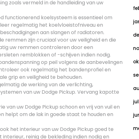
ng zoals vermeld in de handleiding van uw
fe
d functionerend koelsysteem is essentieel om
ja
leer regelmatig het koelvloeistofniveau en
 beschadigingen aan slangen of radiatoren.
de
emmen zijn cruciaal voor uw veiligheid en die
matig uw remmen controleren door een
no
rsleten remblokken of -schijven indien nodig.
ok
 bandenspanning op peil volgens de aanbevelingen
ontroleer ook regelmatig het bandenprofiel en
se
e grip en veiligheid te behouden.
elmatig de werking van de verlichting,
au
e systemen van uw Dodge Pickup. Vervang kapotte
ju
rie van uw Dodge Pickup schoon en vrij van vuil en
n helpt om de lak in goede staat te houden en
ju
me
 ook het interieur van uw Dodge Pickup goed te
interieur, reinig de bekleding indien nodig en