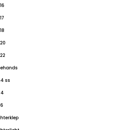
16
17
18
20
22
dehands
4 ss
×4
×6
hterklep