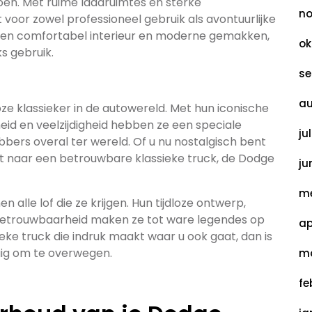
en. Met ruime laadruimtes en sterke
no
 voor zowel professioneel gebruik als avontuurlijke
een comfortabel interieur en moderne gemakken,
ok
ks gebruik.
se
au
loze klassieker in de autowereld. Met hun iconische
id en veelzijdigheid hebben ze een speciale
ju
bbers overal ter wereld. Of u nu nostalgisch bent
t naar een betrouwbare klassieke truck, de Dodge
ju
me
 alle lof die ze krijgen. Hun tijdloze ontwerp,
betrouwbaarheid maken ze tot ware legendes op
ap
eke truck die indruk maakt waar u ook gaat, dan is
uig om te overwegen.
ma
fe