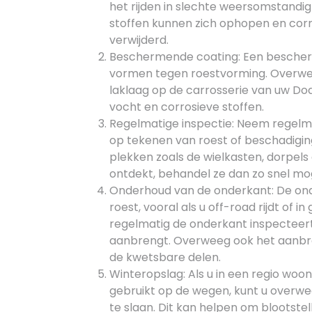
het rijden in slechte weersomstand
stoffen kunnen zich ophopen en corro
verwijderd.
Beschermende coating: Een bescherm
vormen tegen roestvorming. Overwee
laklaag op de carrosserie van uw Do
vocht en corrosieve stoffen.
Regelmatige inspectie: Neem regelma
op tekenen van roest of beschadigin
plekken zoals de wielkasten, dorpels
ontdekt, behandel ze dan zo snel mo
Onderhoud van de onderkant: De ond
roest, vooral als u off-road rijdt of 
regelmatig de onderkant inspecteer
aanbrengt. Overweeg ook het aanbr
de kwetsbare delen.
Winteropslag: Als u in een regio woon
gebruikt op de wegen, kunt u overw
te slaan. Dit kan helpen om blootste