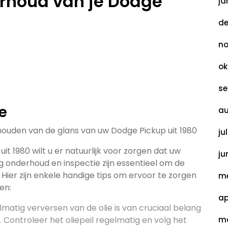
erhoud van je Dodge
ja
de
no
ok
se
e
au
houden van de glans van uw Dodge Pickup uit 1980
ju
it 1980 wilt u er natuurlijk voor zorgen dat uw
ju
tig onderhoud en inspectie zijn essentieel om de
Hier zijn enkele handige tips om ervoor te zorgen
me
en:
ap
lmatig verversen van de olie is van cruciaal belang
 Controleer het oliepeil regelmatig en volg het
ma