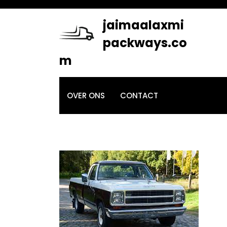
Skip
to
jaimaalaxmi
content
packways.co
m
OVER ONS
CONTACT