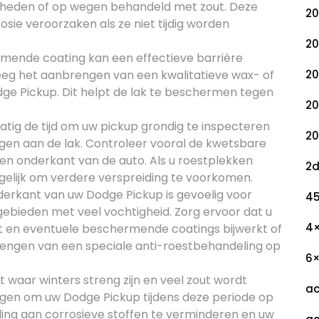
igheden of op wegen behandeld met zout. Deze
20
sie veroorzaken als ze niet tijdig worden
20
ende coating kan een effectieve barrière
g het aanbrengen van een kwalitatieve wax- of
20
dge Pickup. Dit helpt de lak te beschermen tegen
20
tig de tijd om uw pickup grondig te inspecteren
20
gen aan de lak. Controleer vooral de kwetsbare
 en onderkant van de auto. Als u roestplekken
2
gelijk om verdere verspreiding te voorkomen.
erkant van uw Dodge Pickup is gevoelig voor
45
in gebieden met veel vochtigheid. Zorg ervoor dat u
4
t en eventuele beschermende coatings bijwerkt of
engen van een speciale anti-roestbehandeling op
6
t waar winters streng zijn en veel zout wordt
ac
egen om uw Dodge Pickup tijdens deze periode op
lling aan corrosieve stoffen te verminderen en uw