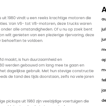
A
it 1980 vindt u een reeks krachtige motoren die
au
ties. Van V6- tot V8-motoren, deze trucks waren
onder alle omstandigheden. Of u nu op zoek bent
ju
 wilt genieten van een plezierige rijervaring, deze
ju
behoeften te voldoen.
me
efd maakt, is hun duurzaamheid en
ap
1980 werden gebouwd om lang mee te gaan en
ma
het dagelijkse gebruik. Met hun stevige constructie
s de tand des tijds doorstaan, zelfs na vele jaren
fe
ja
de
ge pickups uit 1980 zijn veelzijdige voertuigen die