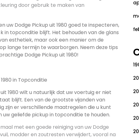
ap
euring door gebruik te maken van
ma
en uw Dodge Pickup uit 1980 goed te inspecteren,
fe
k in topconditie blijft. Het behouden van de glans
e van esthetiek, maar ook een manier om de
d op lange termijn te waarborgen. Neem deze tips
C
 prachtige Dodge Pickup uit 1980!
19
20
1980 in Topconditie
20
t 1980 wilt u natuurlijk dat uw voertuig er niet
taat blijft. Een van de grootste vijanden van
20
kig zijn er verschillende maatregelen die u kunt
w geliefde pickup in topconditie te houden.
20
llemaal met een goede reiniging van uw Dodge
20
vuil, modder en zoutresten verwijdert, vooral na