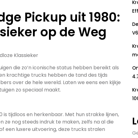
Kr
Ef
ge Pickup uit 1980:
De
ssieker op de Weg
V6
Kr
mo
jdloze Klassieker
uigen die zo’n iconische status hebben bereikt als
On
en krachtige trucks hebben de tand des tijds
4.
bbers over de hele wereld. Laten we eens een kijkje
uigen zo speciaal maakt.
Kr
10
is tijdloos en herkenbaar. Met hun strakke lijnen,
L
n ze nog steeds indruk te maken, zelfs na al die
f een luxere uitvoering, deze trucks stralen
Ge