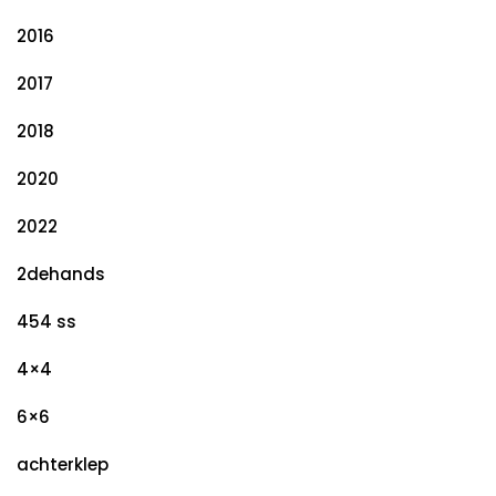
2016
2017
2018
2020
2022
2dehands
454 ss
4×4
6×6
achterklep