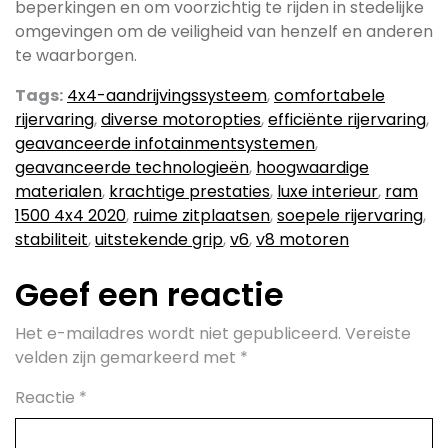
beperkingen en om voorzichtig te rijden in stedelijke
omgevingen om de veiligheid van henzelf en anderen
te waarborgen.
Tags:
4x4-aandrijvingssysteem
,
comfortabele
rijervaring
,
diverse motoropties
,
efficiënte rijervaring
,
geavanceerde infotainmentsystemen
,
geavanceerde technologieën
,
hoogwaardige
materialen
,
krachtige prestaties
,
luxe interieur
,
ram
1500 4x4 2020
,
ruime zitplaatsen
,
soepele rijervaring
,
stabiliteit
,
uitstekende grip
,
v6
,
v8 motoren
Geef een reactie
Het e-mailadres wordt niet gepubliceerd.
Vereiste
velden zijn gemarkeerd met
*
Reactie
*