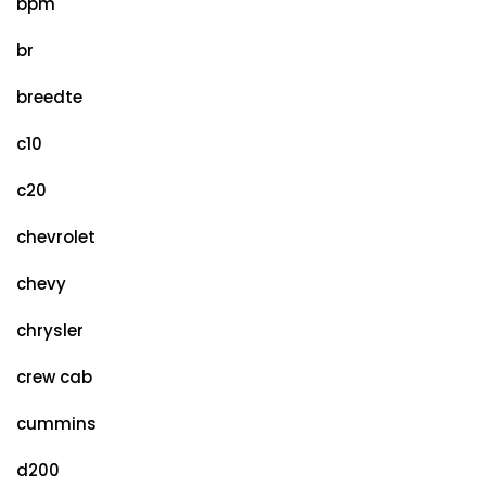
bpm
br
breedte
c10
c20
chevrolet
chevy
chrysler
crew cab
cummins
d200