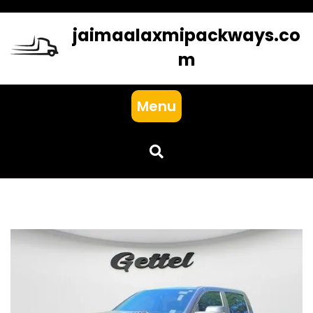
Skip
to
jaimaalaxmipackways.co
content
m
Menu