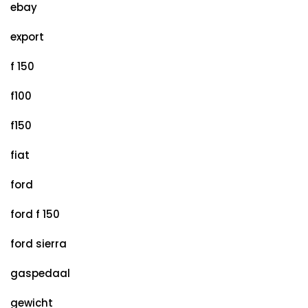
ebay
export
f 150
f100
f150
fiat
ford
ford f 150
ford sierra
gaspedaal
gewicht