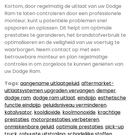
Kortom, door regelmatig de uitlaat van uw Dodge
Ram te laten controleren door een professionele
monteur, kunt u potentiële problemen snel
opsporen en oplossen. Dit helpt om optimale
prestaties te garanderen, het brandstofverbruik te
optimaliseren en de veiligheid van uw voertuig te
waarborgen. Neem contact op met een
betrouwbare monteur en plan regelmatige
controles in om zorgeloos te kunnen genieten van
uw Dodge Ram.
Tags:
aangename uitlaatgeluid
,
aftermarket-
uitlaatsystemen upgraden vervangen
,
demper
,
dodge ram
,
dodge ram uitlaat
,
eindpijp
,
esthetische
functie eindpijp
,
geluidsniveau verminderen
,
katalysator
,
kooldioxide
,
koolmonoxide
,
krachtige
prestaties
,
motorprestaties verbeteren
,
onmiskenbare geluid
,
optimale prestaties
,
pick-up
truck
,
robuuste uitstraling
,
schadelijke stoffen