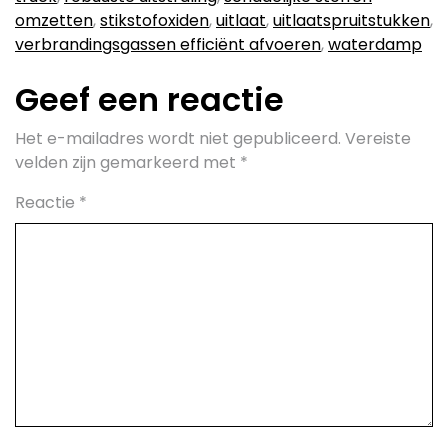
omzetten
,
stikstofoxiden
,
uitlaat
,
uitlaatspruitstukken
,
verbrandingsgassen efficiënt afvoeren
,
waterdamp
Geef een reactie
Het e-mailadres wordt niet gepubliceerd.
Vereiste
velden zijn gemarkeerd met
*
Reactie
*