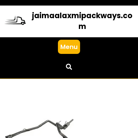
Skip
to
jaimaalaxmipackways.co
content
m
Menu