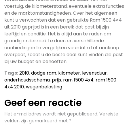
voertuig, de kilometerstand, eventuele extra functies
en de marktomstandigheden. Over het algemeen
kunt u verwachten dat een gebruikte Ram 1500 4×4
uit 2010 geprijsd is in een bereik dat past bij zijn
leeftijd en conditie. Het is altijd aan te raden om
grondig onderzoek te doen en verschillende
aanbiedingen te vergelijken voordat u tot aankoop
overgaat, zodat u de beste deal kunt vinden die past
bij uw budget en behoeften.
Tags:
2010
,
dodge ram
,
kilometer
,
levensduur
,
onderhoudsschema
,
prijs
,
ram 1500 4x4
,
ram 1500
4x4 2010
,
wegenbelasting
Geef een reactie
Het e-mailadres wordt niet gepubliceerd.
Vereiste
velden zijn gemarkeerd met
*