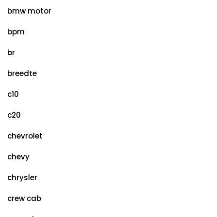
bmw motor
bpm
br
breedte
c10
c20
chevrolet
chevy
chrysler
crew cab