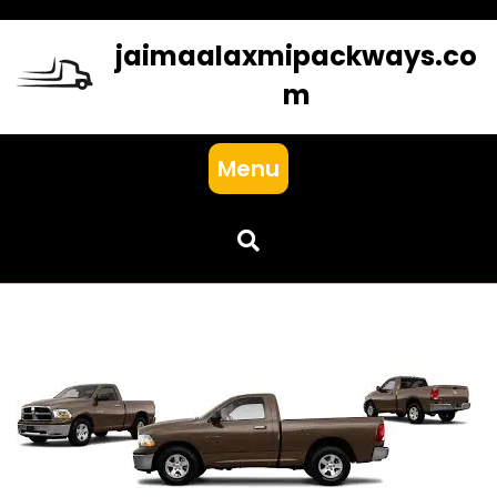
Skip
to
jaimaalaxmipackways.co
content
m
Menu