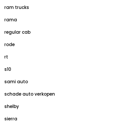
ram trucks
rama
regular cab
rode
rt
s10
sami auto
schade auto verkopen
shelby
sierra