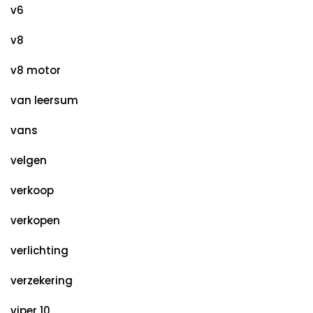
v6
v8
v8 motor
van leersum
vans
velgen
verkoop
verkopen
verlichting
verzekering
viper 10