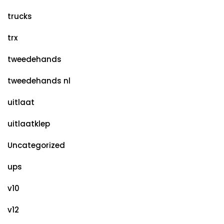
trucks
trx
tweedehands
tweedehands nl
uitlaat
uitlaatklep
Uncategorized
ups
v10
v12