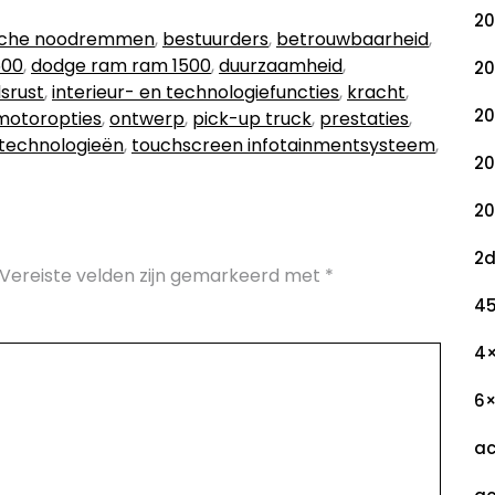
20
sche noodremmen
,
bestuurders
,
betrouwbaarheid
,
500
,
dodge ram ram 1500
,
duurzaamheid
,
20
srust
,
interieur- en technologiefuncties
,
kracht
,
20
motoropties
,
ontwerp
,
pick-up truck
,
prestaties
,
technologieën
,
touchscreen infotainmentsysteem
,
20
20
2
Vereiste velden zijn gemarkeerd met
*
45
4
6
ac