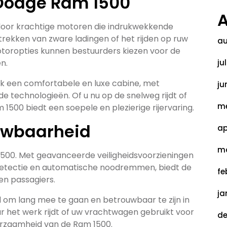
Dodge Ram 1500
A
oor krachtige motoren die indrukwekkende
 trekken van zware ladingen of het rijden op ruw
au
otoropties kunnen bestuurders kiezen voor de
n.
ju
ook een comfortabele en luxe cabine, met
ju
technologieën. Of u nu op de snelweg rijdt of
me
1500 biedt een soepele en plezierige rijervaring.
ouwbaarheid
ap
ma
 1500. Met geavanceerde veiligheidsvoorzieningen
detectie en automatische noodremmen, biedt de
fe
n passagiers.
ja
om lang mee te gaan en betrouwbaar te zijn in
ar het werk rijdt of uw vrachtwagen gebruikt voor
de
urzaamheid van de Ram 1500.