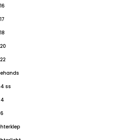
16
17
18
20
22
dehands
4 ss
×4
×6
hterklep