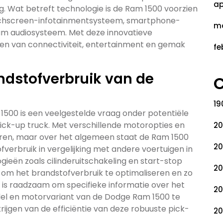
ap
g. Wat betreft technologie is de Ram 1500 voorzien
uchscreen-infotainmentsysteem, smartphone-
ma
um audiosysteem. Met deze innovatieve
en van connectiviteit, entertainment en gemak
fe
andstofverbruik van de
C
19
500 is een veelgestelde vraag onder potentiële
ick-up truck. Met verschillende motoropties en
20
ëren, maar over het algemeen staat de Ram 1500
20
ofverbruik in vergelijking met andere voertuigen in
gieën zoals cilinderuitschakeling en start-stop
20
m het brandstofverbruik te optimaliseren en zo
 is raadzaam om specifieke informatie over het
20
del en motorvariant van de Dodge Ram 1500 te
ijgen van de efficiëntie van deze robuuste pick-
20