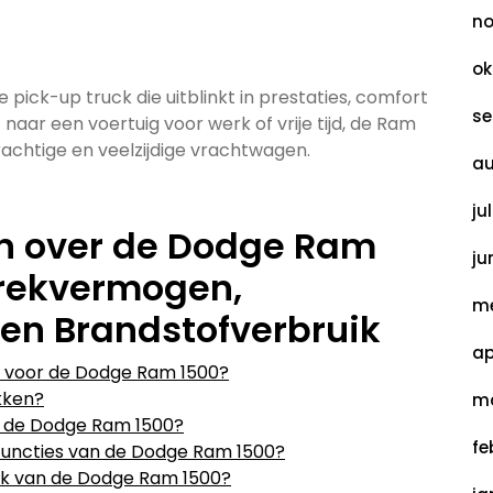
no
ok
ick-up truck die uitblinkt in prestaties, comfort
se
aar een voertuig voor werk of vrije tijd, de Ram
krachtige en veelzijdige vrachtwagen.
au
ju
n over de Dodge Ram
ju
Trekvermogen,
me
r en Brandstofverbruik
ap
s voor de Dodge Ram 1500?
kken?
ma
ft de Dodge Ram 1500?
fe
iefuncties van de Dodge Ram 1500?
uik van de Dodge Ram 1500?