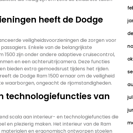
fe
zieningen heeft de Dodge
ja
de
nceerde veiligheidsvoorzieningen die zorgen voor
no
n passagiers. Enkele van de belangrijkste
 1500 zijn onder andere adaptieve cruisecontrol,
ok
men en een achteruitrijcamera. Deze functies
n bieden extra gemoedsrust tijdens het rijden.
se
eeft de Dodge Ram 1500 ernaar om de veiligheid
 te waarborgen, ongeacht de rijomstandigheden.
au
en technologiefuncties van
ju
ju
d scala aan interieur- en technologiefuncties die
me
bel en plezierig maken. Het interieur van de Ram
ge materialen en ergonomisch ontworpen stoelen