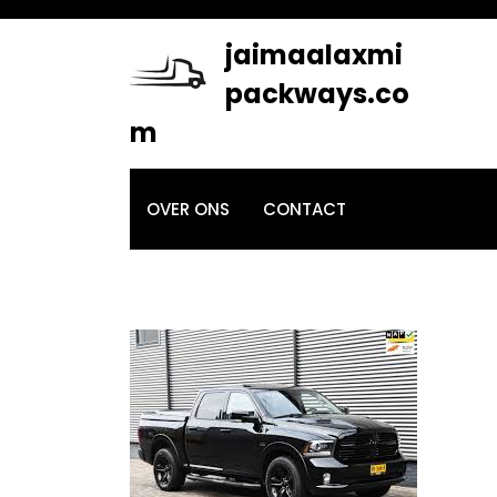
Skip
to
jaimaalaxmi
content
packways.co
m
OVER ONS
CONTACT