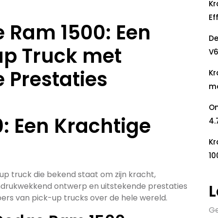
Kr
Ef
e Ram 1500: Een
De
up Truck met
V6
 Prestaties
Kr
mo
On
: Een Krachtige
4.
Kr
10
p truck die bekend staat om zijn kracht,
L
indrukwekkend ontwerp en uitstekende prestaties
bers van pick-up trucks over de hele wereld.
Ge