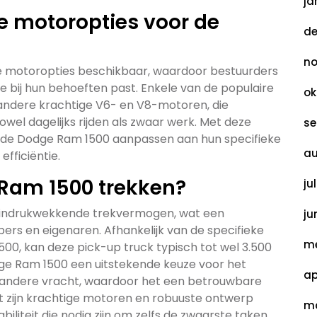
ja
e motoropties voor de
de
no
de motoropties beschikbaar, waardoor bestuurders
e bij hun behoeften past. Enkele van de populaire
ok
 andere krachtige V6- en V8-motoren, die
wel dagelijks rijden als zwaar werk. Met deze
se
 de Dodge Ram 1500 aanpassen aan hun specifieke
au
fficiëntie.
Ram 1500 trekken?
ju
 indrukwekkende trekvermogen, wat een
ju
pers en eigenaren. Afhankelijk van de specifieke
me
00, kan deze pick-up truck typisch tot wel 3.500
dge Ram 1500 een uitstekende keuze voor het
ap
n andere vracht, waardoor het een betrouwbare
 Met zijn krachtige motoren en robuuste ontwerp
ma
liteit die nodig zijn om zelfs de zwaarste taken