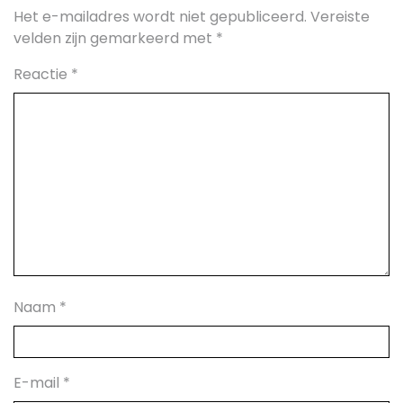
Het e-mailadres wordt niet gepubliceerd.
Vereiste
velden zijn gemarkeerd met
*
Reactie
*
Naam
*
E-mail
*