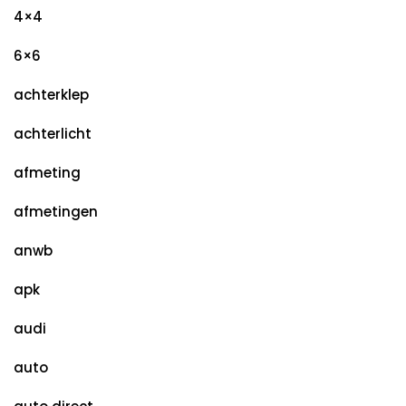
4×4
6×6
achterklep
achterlicht
afmeting
afmetingen
anwb
apk
audi
auto