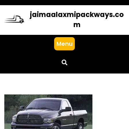
Skip
to
jaimaalaxmipackways.co
content
m
Menu