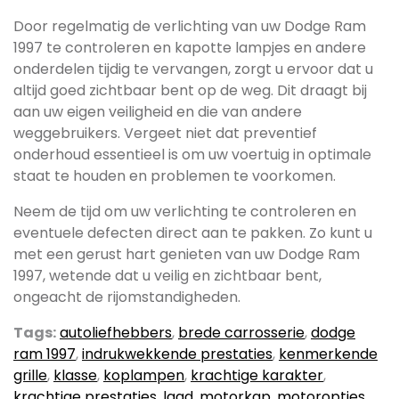
Door regelmatig de verlichting van uw Dodge Ram
1997 te controleren en kapotte lampjes en andere
onderdelen tijdig te vervangen, zorgt u ervoor dat u
altijd goed zichtbaar bent op de weg. Dit draagt bij
aan uw eigen veiligheid en die van andere
weggebruikers. Vergeet niet dat preventief
onderhoud essentieel is om uw voertuig in optimale
staat te houden en problemen te voorkomen.
Neem de tijd om uw verlichting te controleren en
eventuele defecten direct aan te pakken. Zo kunt u
met een gerust hart genieten van uw Dodge Ram
1997, wetende dat u veilig en zichtbaar bent,
ongeacht de rijomstandigheden.
Tags:
autoliefhebbers
,
brede carrosserie
,
dodge
ram 1997
,
indrukwekkende prestaties
,
kenmerkende
grille
,
klasse
,
koplampen
,
krachtige karakter
,
krachtige prestaties
,
laad
,
motorkap
,
motoropties
,