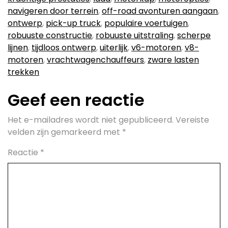
navigeren door terrein
,
off-road avonturen aangaan
,
ontwerp
,
pick-up truck
,
populaire voertuigen
,
robuuste constructie
,
robuuste uitstraling
,
scherpe
lijnen
,
tijdloos ontwerp
,
uiterlijk
,
v6-motoren
,
v8-
motoren
,
vrachtwagenchauffeurs
,
zware lasten
trekken
Geef een reactie
Het e-mailadres wordt niet gepubliceerd.
Vereiste
velden zijn gemarkeerd met
*
Reactie
*