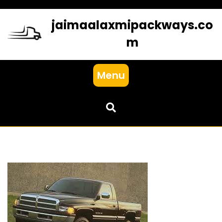
Skip
to
jaimaalaxmipackways.co
content
m
Menu