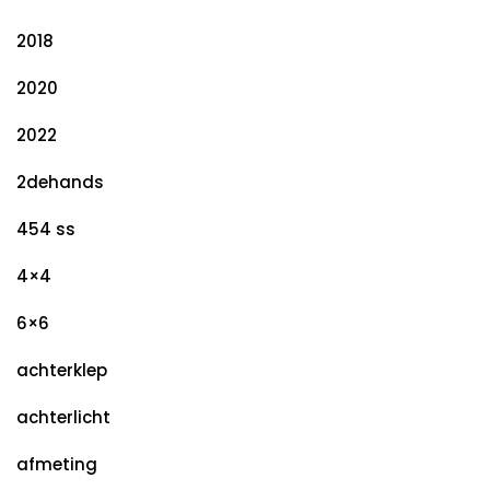
2018
2020
2022
2dehands
454 ss
4×4
6×6
achterklep
achterlicht
afmeting