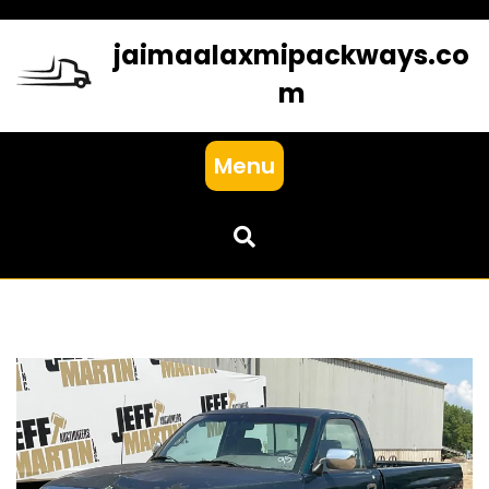
Skip
to
jaimaalaxmipackways.co
content
m
Menu