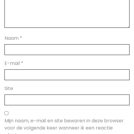
Naam
*
E-mail
*
Site
Mijn naam, e-mail en site bewaren in deze browser
voor de volgende keer wanneer ik een reactie