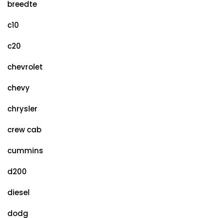
breedte
c10
c20
chevrolet
chevy
chrysler
crew cab
cummins
d200
diesel
dodg