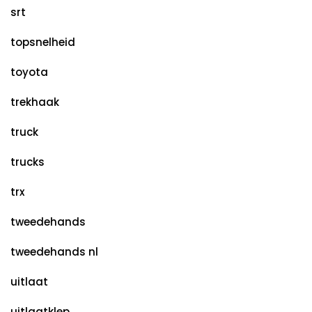
srt
topsnelheid
toyota
trekhaak
truck
trucks
trx
tweedehands
tweedehands nl
uitlaat
uitlaatklep