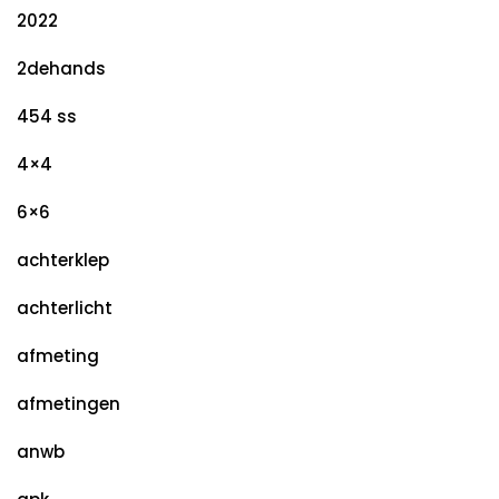
2022
2dehands
454 ss
4×4
6×6
achterklep
achterlicht
afmeting
afmetingen
anwb