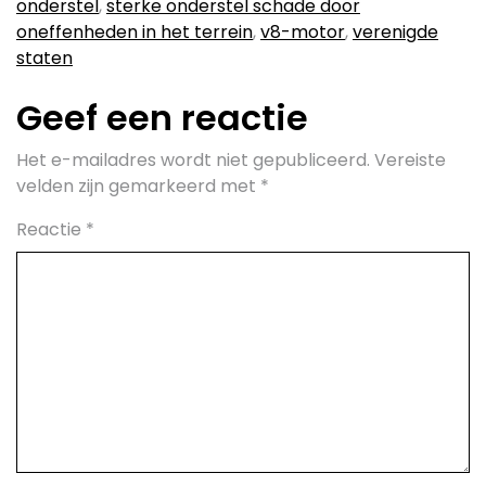
onderstel
,
sterke onderstel schade door
oneffenheden in het terrein
,
v8-motor
,
verenigde
staten
Geef een reactie
Het e-mailadres wordt niet gepubliceerd.
Vereiste
velden zijn gemarkeerd met
*
Reactie
*