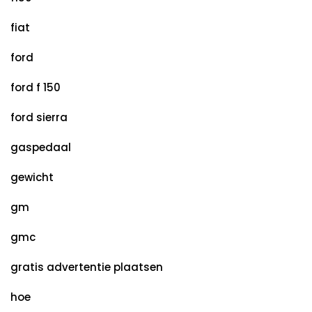
fiat
ford
ford f 150
ford sierra
gaspedaal
gewicht
gm
gmc
gratis advertentie plaatsen
hoe