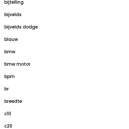
bijtelling
bijvelds
bijvelds dodge
blauw
bmw
bmw motor
bpm
br
breedte
c10
c20