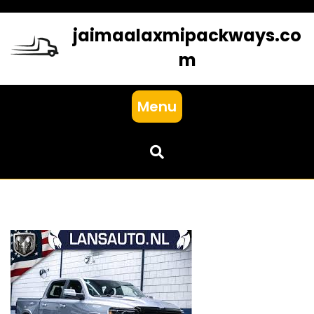
Skip
to
jaimaalaxmipackways.co
content
m
Menu