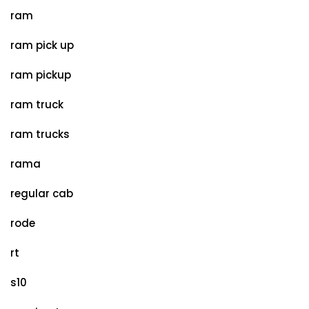
ram
ram pick up
ram pickup
ram truck
ram trucks
rama
regular cab
rode
rt
s10