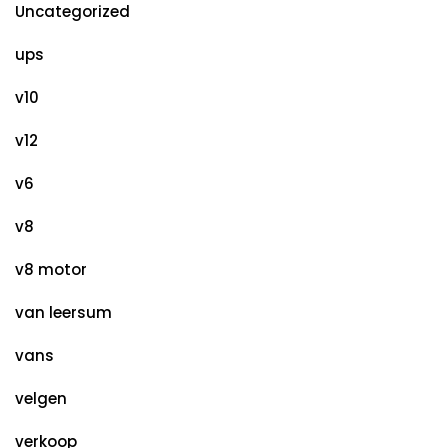
Uncategorized
ups
v10
v12
v6
v8
v8 motor
van leersum
vans
velgen
verkoop