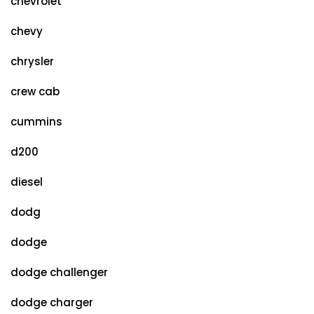
chevrolet
chevy
chrysler
crew cab
cummins
d200
diesel
dodg
dodge
dodge challenger
dodge charger