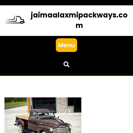
Skip
to
jaimaalaxmipackways.co
content
m
Menu