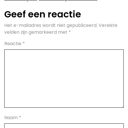
Geef een reactie
Het e-mailadres wordt niet gepubliceerd.
Vereiste
velden zijn gemarkeerd met
*
Reactie
*
Naam
*