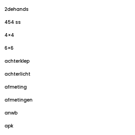
2dehands
454 ss
4×4
6×6
achterklep
achterlicht
afmeting
afmetingen
anwb
apk