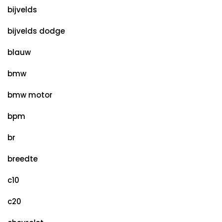
bijvelds
bijvelds dodge
blauw
bmw
bmw motor
bpm
br
breedte
c10
c20