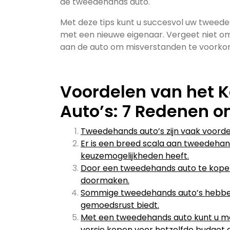
de tweedehands auto.
Met deze tips kunt u succesvol uw tweede
met een nieuwe eigenaar. Vergeet niet om 
aan de auto om misverstanden te voorko
Voordelen van het
Auto’s: 7 Redenen 
Tweedehands auto’s zijn vaak voordel
Er is een breed scala aan tweedehan
keuzemogelijkheden heeft.
Door een tweedehands auto te kopen, 
doormaken.
Sommige tweedehands auto’s hebben 
gemoedsrust biedt.
Met een tweedehands auto kunt u mog
versie kopen voor hetzelfde budget 