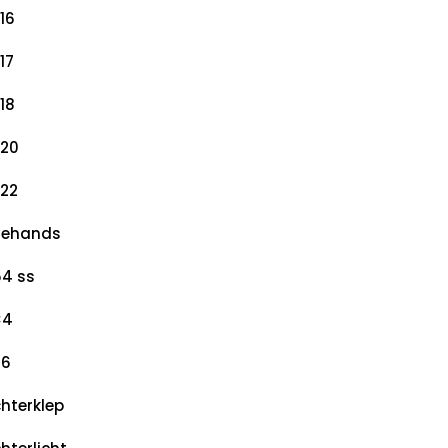
16
17
18
20
22
dehands
4 ss
×4
×6
hterklep