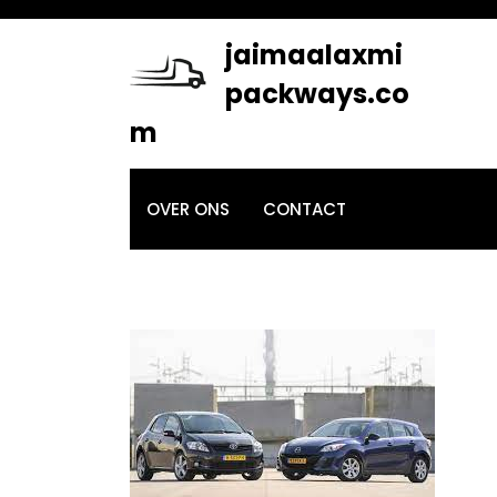
Skip
to
jaimaalaxmi
content
packways.co
m
OVER ONS
CONTACT