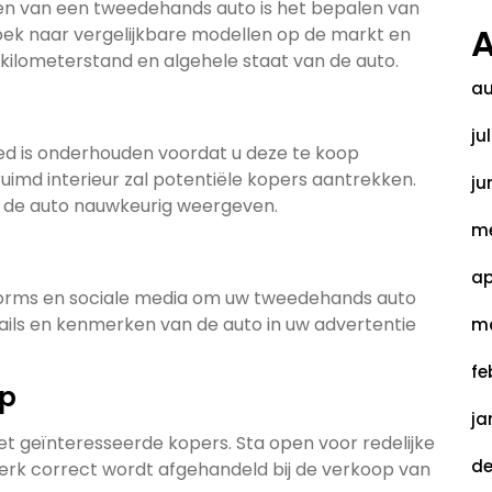
pen van een tweedehands auto is het bepalen van
A
zoek naar vergelijkbare modellen op de markt en
, kilometerstand en algehele staat van de auto.
au
ju
d is onderhouden voordat u deze te koop
imd interieur zal potentiële kopers aantrekken.
ju
an de auto nauwkeurig weergeven.
me
ap
forms en sociale media om uw tweedehands auto
etails en kenmerken van de auto in uw advertentie
ma
fe
op
ja
 geïnteresseerde kopers. Sta open voor redelijke
de
werk correct wordt afgehandeld bij de verkoop van