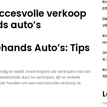
Kr
Ef
uccesvolle verkoop
De
s auto’s
V6
Kr
mo
hands Auto’s: Tips
On
4.
Kr
dig en biedt zowel kopers als verkopers tal van
10
edehands auto te verkopen, zijn er enkele
oet houden om een succesvolle verkoop te
L
Ge