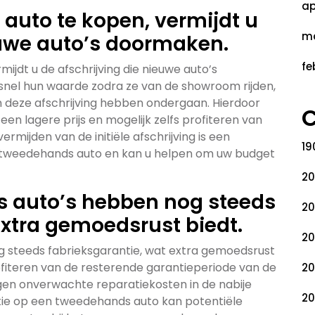
ap
auto te kopen, vermijdt u
ma
euwe auto’s doormaken.
fe
jdt u de afschrijving die nieuwe auto’s
snel hun waarde zodra ze van de showroom rijden,
n deze afschrijving hebben ondergaan. Hierdoor
C
n lagere prijs en mogelijk zelfs profiteren van
ermijden van de initiële afschrijving is een
19
en tweedehands auto en kan u helpen om uw budget
20
auto’s hebben nog steeds
20
extra gemoedsrust biedt.
20
steeds fabrieksgarantie, wat extra gemoedsrust
ofiteren van de resterende garantieperiode van de
20
gen onverwachte reparatiekosten in de nabije
20
ie op een tweedehands auto kan potentiële