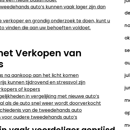
ja
tweedehands auto’s kunnen vaak lager zijn dan
de
 verkoper en grondig onderzoek te doen, kunt u
no
o vinden die aan uw behoeften voldoet.
ok
het Verkopen van
se
s
au
as na aankoop aan het licht komen
ju
s kunnen tijdrovend en stressvol zijn
ju
erkopers of kopers
lijkheden in vergelijking met nieuwe auto’s
me
al als de auto snel weer wordt doorverkocht
chiedenis van de tweedehands auto
ap
n voor oudere tweedehands auto’s
ma