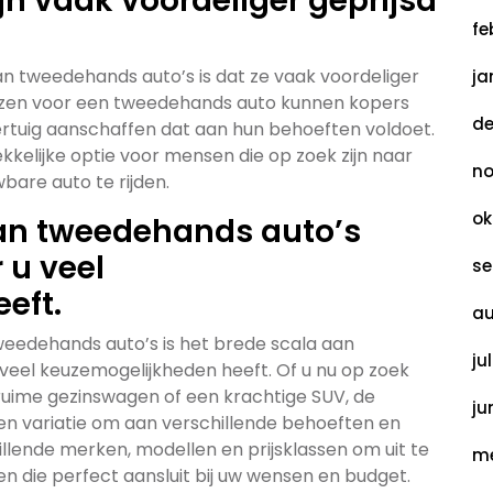
n vaak voordeliger geprijsd
fe
an tweedehands auto’s is dat ze vaak voordeliger
ja
 kiezen voor een tweedehands auto kunnen kopers
de
ertuig aanschaffen dat aan hun behoeften voldoet.
kelijke optie voor mensen die op zoek zijn naar
no
are auto te rijden.
ok
aan tweedehands auto’s
 u veel
se
eft.
au
eedehands auto’s is het brede scala aan
ju
 veel keuzemogelijkheden heeft. Of u nu op zoek
uime gezinswagen of een krachtige SUV, de
ju
en variatie om aan verschillende behoeften en
llende merken, modellen en prijsklassen om uit te
me
n die perfect aansluit bij uw wensen en budget.