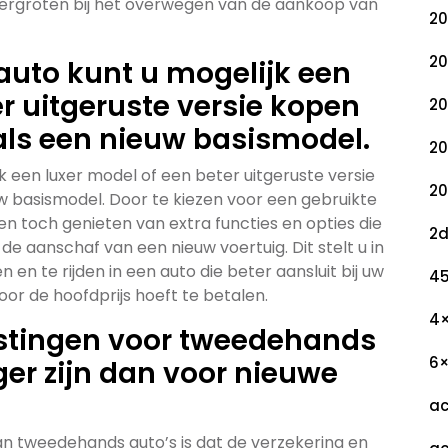
vergroten bij het overwegen van de aankoop van
20
20
uto kunt u mogelijk een
er uitgeruste versie kopen
20
als een nieuw basismodel.
20
 een luxer model of een beter uitgeruste versie
20
w basismodel. Door te kiezen voor een gebruikte
 en toch genieten van extra functies en opties die
2
de aanschaf van een nieuw voertuig. Dit stelt u in
en te rijden in een auto die beter aansluit bij uw
45
or de hoofdprijs hoeft te betalen.
4
astingen voor tweedehands
6
er zijn dan voor nieuwe
ac
an tweedehands auto’s is dat de verzekering en