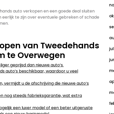
no
hands auto verkopen en een goede deal sluiten
ok
eerlijk te zijn over eventuele gebreken of schade
men.
se
au
 Kopen van Tweedehands
ju
om te Overwegen
ju
iger geprijsd dan nieuwe auto’s.
me
ds auto’s beschikbaar, waardoor u veel
ap
vermijdt u de afschrijving die nieuwe auto’s
ma
nog steeds fabrieksgarantie, wat extra
fe
elijk een luxer model of een beter uitgeruste
als een nieuw basismodel.