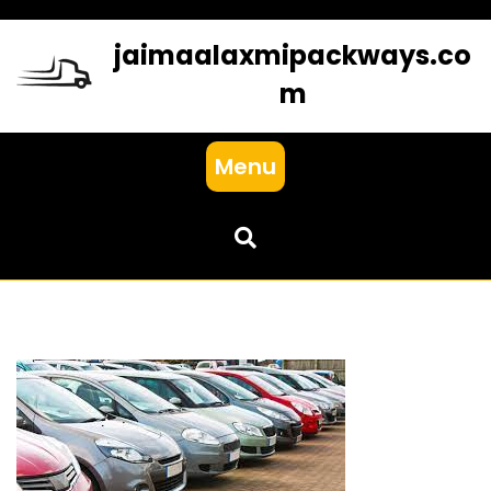
Skip
to
jaimaalaxmipackways.co
content
m
Menu