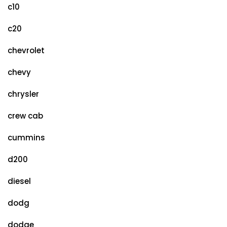
c10
c20
chevrolet
chevy
chrysler
crew cab
cummins
d200
diesel
dodg
dodge