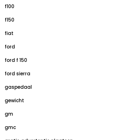
f100
f150
fiat
ford
ford f 150
ford sierra
gaspedaal
gewicht
gm
gmc