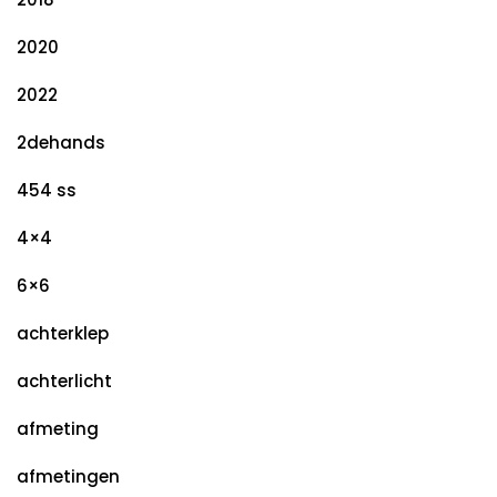
2020
2022
2dehands
454 ss
4×4
6×6
achterklep
achterlicht
afmeting
afmetingen