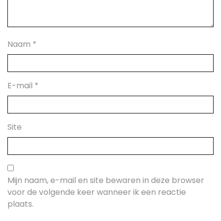
Naam
*
E-mail
*
Site
Mijn naam, e-mail en site bewaren in deze browser
voor de volgende keer wanneer ik een reactie
plaats.