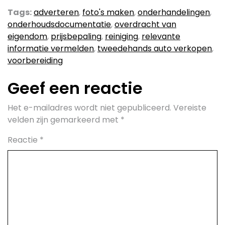
Tags:
adverteren
,
foto's maken
,
onderhandelingen
,
onderhoudsdocumentatie
,
overdracht van
eigendom
,
prijsbepaling
,
reiniging
,
relevante
informatie vermelden
,
tweedehands auto verkopen
,
voorbereiding
Geef een reactie
Het e-mailadres wordt niet gepubliceerd.
Vereiste
velden zijn gemarkeerd met
*
Reactie
*