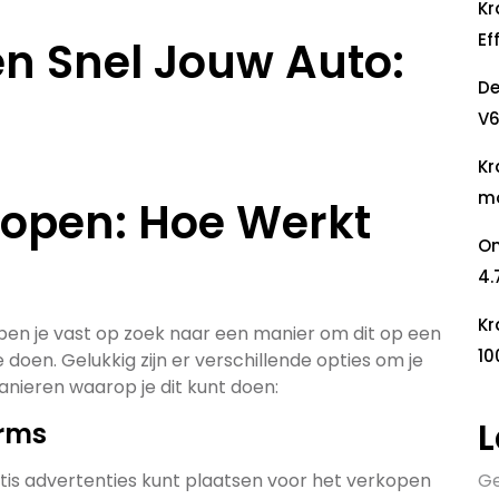
Kr
Ef
en Snel Jouw Auto:
De
V6
Kr
mo
kopen: Hoe Werkt
On
4.
Kr
 ben je vast op zoek naar een manier om dit op een
10
doen. Gelukkig zijn er verschillende opties om je
manieren waarop je dit kunt doen:
L
orms
ratis advertenties kunt plaatsen voor het verkopen
Ge