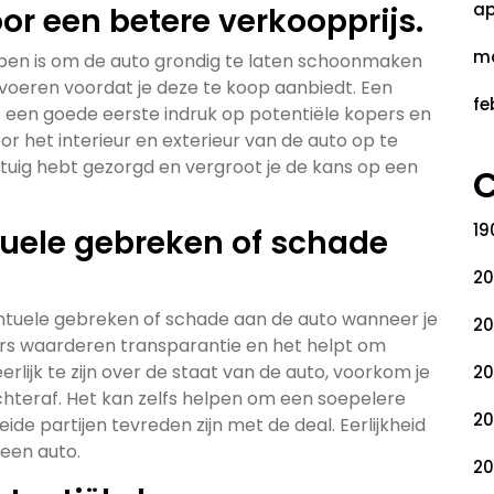
ap
or een betere verkoopprijs.
ma
kopen is om de auto grondig te laten schoonmaken
itvoeren voordat je deze te koop aanbiedt. Een
fe
een goede eerste indruk op potentiële kopers en
or het interieur en exterieur van de auto op te
oertuig hebt gezorgd en vergroot je de kans op een
C
19
tuele gebreken of schade
20
eventuele gebreken of schade aan de auto wanneer je
20
pers waarderen transparantie en het helpt om
lijk te zijn over de staat van de auto, voorkom je
20
achteraf. Het kan zelfs helpen om een soepelere
20
de partijen tevreden zijn met de deal. Eerlijkheid
 een auto.
20