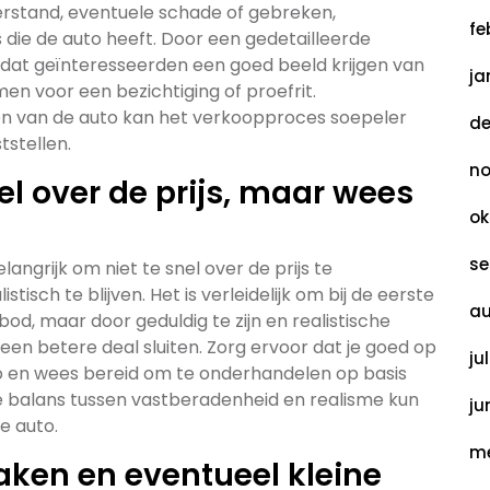
terstand, eventuele schade of gebreken,
fe
die de auto heeft. Door een gedetailleerde
s dat geïnteresseerden een goed beeld krijgen van
ja
en voor een bezichtiging of proefrit.
n van de auto kan het verkoopproces soepeler
de
tstellen.
no
el over de prijs, maar wees
ok
se
elangrijk om niet te snel over de prijs te
tisch te blijven. Het is verleidelijk om bij de eerste
au
od, maar door geduldig te zijn en realistische
een betere deal sluiten. Zorg ervoor dat je goed op
ju
o en wees bereid om te onderhandelen op basis
e balans tussen vastberadenheid en realisme kun
ju
je auto.
me
ken en eventueel kleine