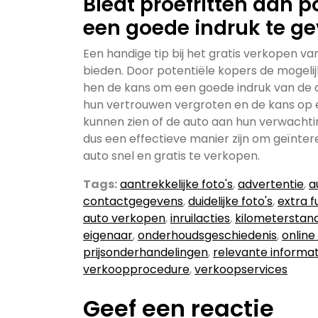
Biedt proefritten aan 
een goede indruk te ge
Een handige tip bij het gratis verkopen va
bieden. Door potentiële kopers de mogelij
hen de kans om een goede indruk van de aut
hun vertrouwen vergroten en de kans op 
kunnen zien of de auto aan hun verwachti
dus een effectieve manier zijn om geïnter
auto snel en gratis te verkopen.
Tags:
aantrekkelijke foto's
,
advertentie
,
a
contactgegevens
,
duidelijke foto's
,
extra f
auto verkopen
,
inruilacties
,
kilometerstan
eigenaar
,
onderhoudsgeschiedenis
,
online
prijsonderhandelingen
,
relevante informat
verkoopprocedure
,
verkoopservices
Geef een reactie