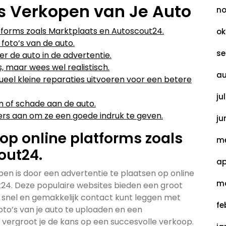
is Verkopen van Je Auto
no
atforms zoals Marktplaats en Autoscout24.
ok
 foto’s van de auto.
se
er de auto in de advertentie.
s, maar wees wel realistisch.
au
el kleine reparaties uitvoeren voor een betere
ju
n of schade aan de auto.
ers aan om ze een goede indruk te geven.
ju
 op online platforms zoals
me
out24.
ap
pen is door een advertentie te plaatsen op online
ma
24. Deze populaire websites bieden een groot
e snel en gemakkelijk contact kunt leggen met
fe
foto’s van je auto te uploaden en een
, vergroot je de kans op een succesvolle verkoop.