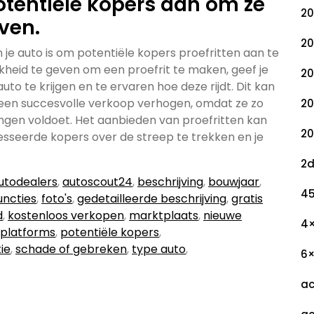
potentiële kopers aan om ze
20
ven.
20
n je auto is om potentiële kopers proefritten aan te
kheid te geven om een proefrit te maken, geef je
20
o te krijgen en te ervaren hoe deze rijdt. Dit kan
een succesvolle verkoop verhogen, omdat ze zo
20
ngen voldoet. Het aanbieden van proefritten kan
20
esseerde kopers over de streep te trekken en je
2
utodealers
,
autoscout24
,
beschrijving
,
bouwjaar
,
45
uncties
,
foto's
,
gedetailleerde beschrijving
,
gratis
d
,
kostenloos verkopen
,
marktplaats
,
nieuwe
4
 platforms
,
potentiële kopers
,
ie
,
schade of gebreken
,
type auto
,
6
ac