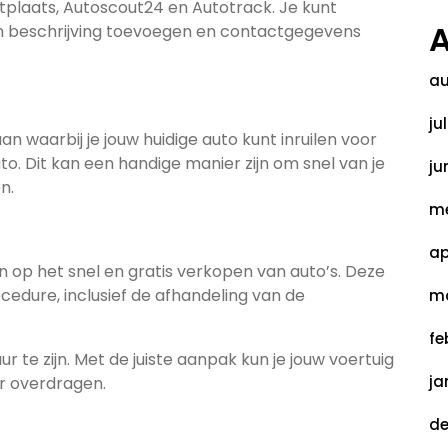
tplaats, Autoscout24 en Autotrack. Je kunt
A
en beschrijving toevoegen en contactgegevens
.
au
ju
n waarbij je jouw huidige auto kunt inruilen voor
o. Dit kan een handige manier zijn om snel van je
ju
n.
me
ap
ten op het snel en gratis verkopen van auto’s. Deze
edure, inclusief de afhandeling van de
ma
fe
r te zijn. Met de juiste aanpak kun je jouw voertuig
ja
r overdragen.
de