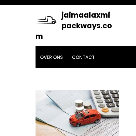
Skip
to
jaimaalaxmi
content
packways.co
m
OVER ONS
CONTACT