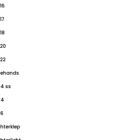
16
17
18
20
22
dehands
4 ss
×4
×6
hterklep