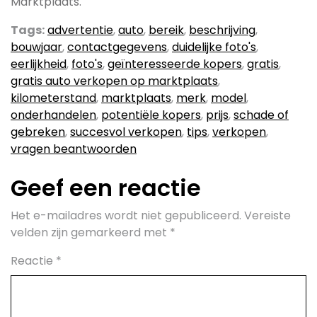
Marktplaats.
Tags:
advertentie
,
auto
,
bereik
,
beschrijving
,
bouwjaar
,
contactgegevens
,
duidelijke foto's
,
eerlijkheid
,
foto's
,
geïnteresseerde kopers
,
gratis
,
gratis auto verkopen op marktplaats
,
kilometerstand
,
marktplaats
,
merk
,
model
,
onderhandelen
,
potentiële kopers
,
prijs
,
schade of
gebreken
,
succesvol verkopen
,
tips
,
verkopen
,
vragen beantwoorden
Geef een reactie
Het e-mailadres wordt niet gepubliceerd.
Vereiste
velden zijn gemarkeerd met
*
Reactie
*