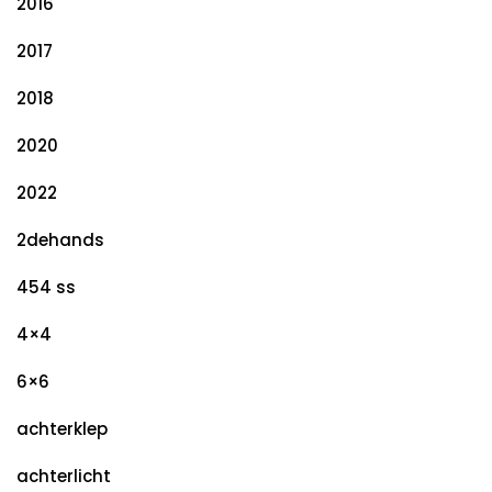
2016
2017
2018
2020
2022
2dehands
454 ss
4×4
6×6
achterklep
achterlicht