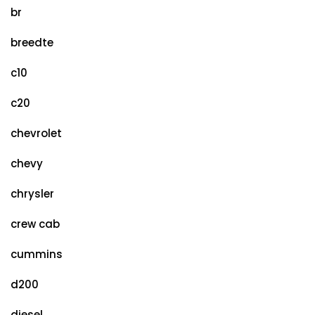
br
breedte
c10
c20
chevrolet
chevy
chrysler
crew cab
cummins
d200
diesel