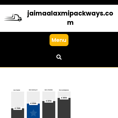
Skip
to
jaimaalaxmipackways.co
content
m
Menu