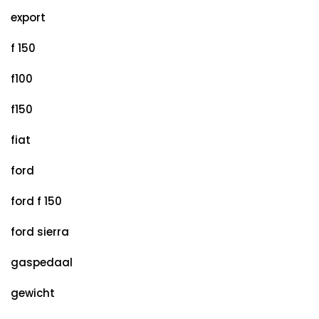
export
f 150
f100
f150
fiat
ford
ford f 150
ford sierra
gaspedaal
gewicht