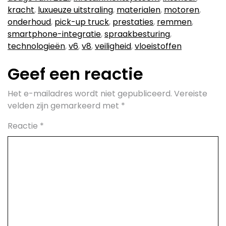
kracht
,
luxueuze uitstraling
,
materialen
,
motoren
,
onderhoud
,
pick-up truck
,
prestaties
,
remmen
,
smartphone-integratie
,
spraakbesturing
,
technologieën
,
v6
,
v8
,
veiligheid
,
vloeistoffen
Geef een reactie
Het e-mailadres wordt niet gepubliceerd.
Vereiste
velden zijn gemarkeerd met
*
Reactie
*