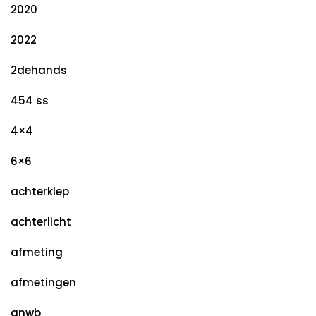
2020
2022
2dehands
454 ss
4×4
6×6
achterklep
achterlicht
afmeting
afmetingen
anwb