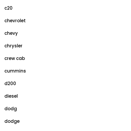
c20
chevrolet
chevy
chrysler
crew cab
cummins
d200
diesel
dodg
dodge