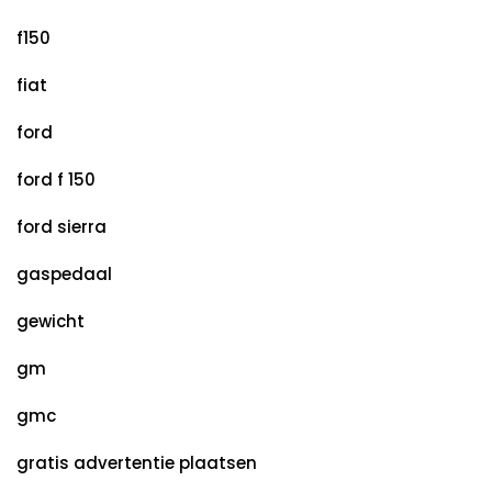
f150
fiat
ford
ford f 150
ford sierra
gaspedaal
gewicht
gm
gmc
gratis advertentie plaatsen