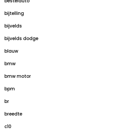
bestelauto
bijtelling
bijvelds
bijvelds dodge
blauw
bmw
bmw motor
bpm
br
breedte
c10