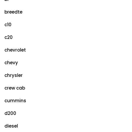
breedte
c10
c20
chevrolet
chevy
chrysler
crew cab
cummins
d200
diesel