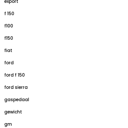
export
f 150
f100
f150
fiat
ford
ford f 150
ford sierra
gaspedaal
gewicht
gm