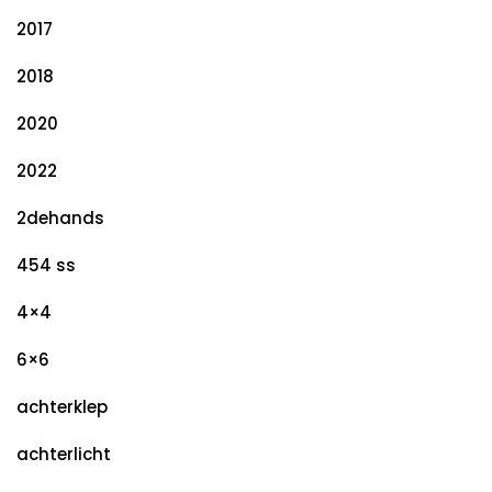
2017
2018
2020
2022
2dehands
454 ss
4×4
6×6
achterklep
achterlicht