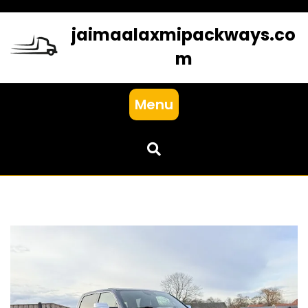
Skip
to
jaimaalaxmipackways.co
content
m
Menu