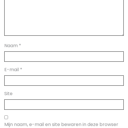
Naam
*
E-mail
*
Site
Mijn naam, e-mail en site bewaren in deze browser