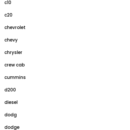
c10
c20
chevrolet
chevy
chrysler
crew cab
cummins
d200
diesel
dodg
dodge