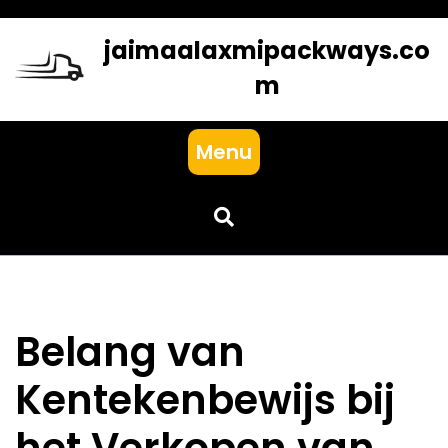
Skip
to
jaimaalaxmipackways.co
content
m
Menu
Belang van
Kentekenbewijs bij