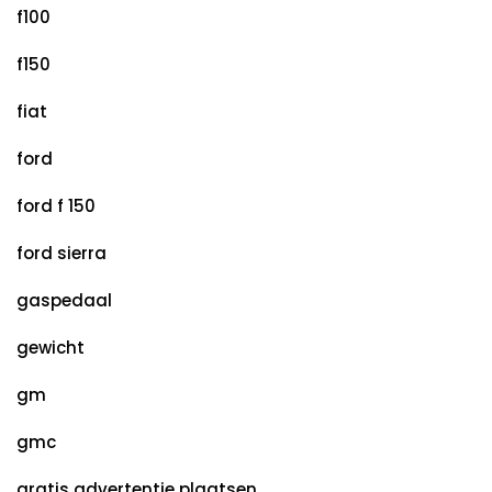
f100
f150
fiat
ford
ford f 150
ford sierra
gaspedaal
gewicht
gm
gmc
gratis advertentie plaatsen