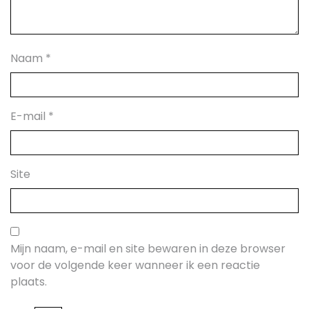
Naam
*
E-mail
*
Site
Mijn naam, e-mail en site bewaren in deze browser
voor de volgende keer wanneer ik een reactie
plaats.