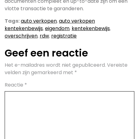
documenten compleet en up-to-date zijn om een
vlotte transactie te garanderen.
Tags:
auto verkopen
,
auto verkopen
kentekenbewijs
,
eigendom
,
kentekenbewijs
,
overschrijven
,
rdw
,
registratie
Geef een reactie
Het e-mailadres wordt niet gepubliceerd.
Vereiste
velden zijn gemarkeerd met
*
Reactie
*