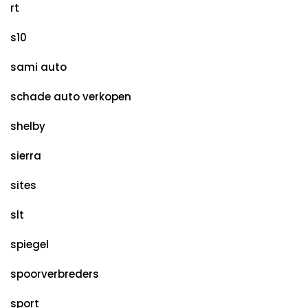
rt
s10
sami auto
schade auto verkopen
shelby
sierra
sites
slt
spiegel
spoorverbreders
sport