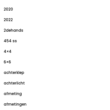
2020
2022
2dehands
454 ss
4×4
6×6
achterklep
achterlicht
afmeting
afmetingen