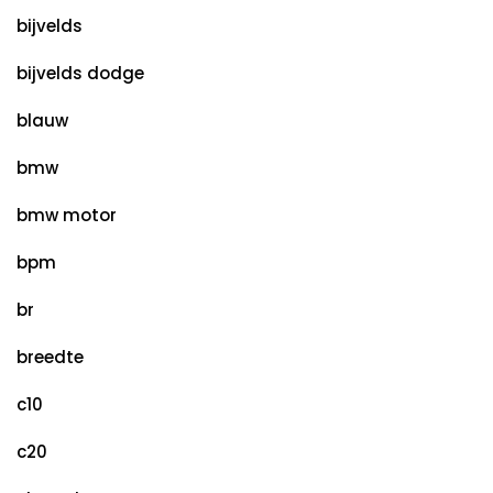
bijvelds
bijvelds dodge
blauw
bmw
bmw motor
bpm
br
breedte
c10
c20