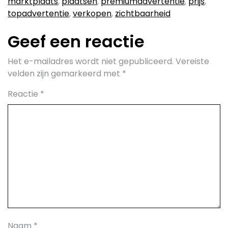
marktplaats
,
plaatsen
,
premiumadvertentie
,
prijs
,
topadvertentie
,
verkopen
,
zichtbaarheid
Geef een reactie
Het e-mailadres wordt niet gepubliceerd.
Vereiste
velden zijn gemarkeerd met
*
Reactie
*
Naam
*