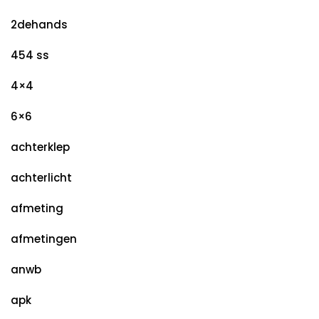
2dehands
454 ss
4×4
6×6
achterklep
achterlicht
afmeting
afmetingen
anwb
apk