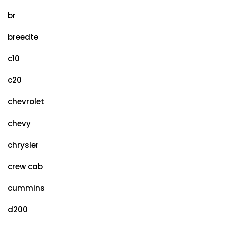
br
breedte
c10
c20
chevrolet
chevy
chrysler
crew cab
cummins
d200