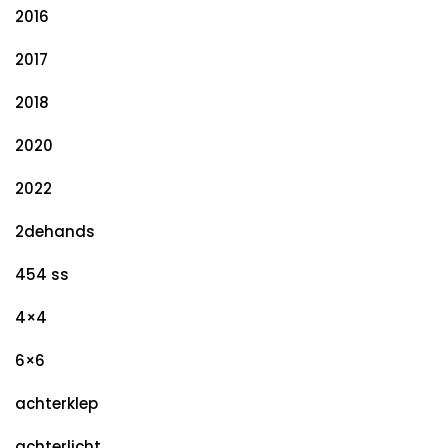
2016
2017
2018
2020
2022
2dehands
454 ss
4×4
6×6
achterklep
achterlicht