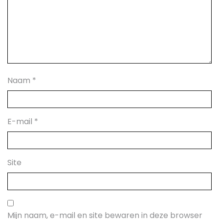
Naam
*
E-mail
*
Site
Mijn naam, e-mail en site bewaren in deze browser