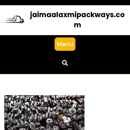
Skip
to
jaimaalaxmipackways.co
content
m
Menu