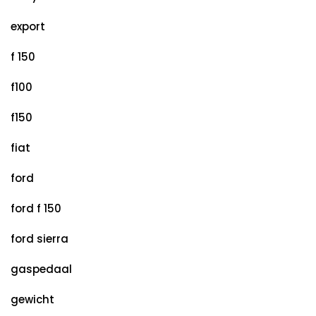
export
f 150
f100
f150
fiat
ford
ford f 150
ford sierra
gaspedaal
gewicht