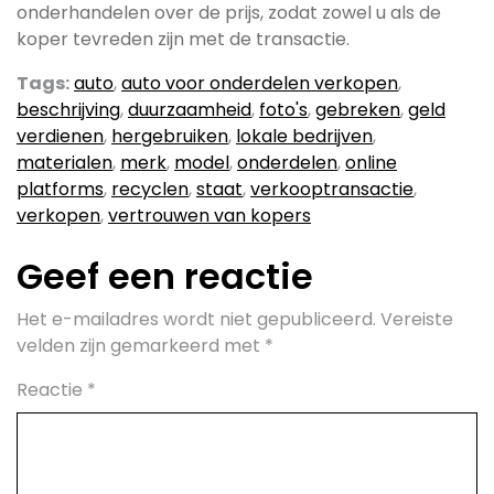
onderhandelen over de prijs, zodat zowel u als de
koper tevreden zijn met de transactie.
Tags:
auto
,
auto voor onderdelen verkopen
,
beschrijving
,
duurzaamheid
,
foto's
,
gebreken
,
geld
verdienen
,
hergebruiken
,
lokale bedrijven
,
materialen
,
merk
,
model
,
onderdelen
,
online
platforms
,
recyclen
,
staat
,
verkooptransactie
,
verkopen
,
vertrouwen van kopers
Geef een reactie
Het e-mailadres wordt niet gepubliceerd.
Vereiste
velden zijn gemarkeerd met
*
Reactie
*