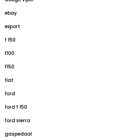
ebay
export
f 150
f100
f150
fiat
ford
ford f 150
ford sierra
gaspedaal