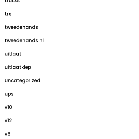
trucks
trx
tweedehands
tweedehands nl
uitlaat
uitlaatklep
Uncategorized
ups
v10
v12
v6