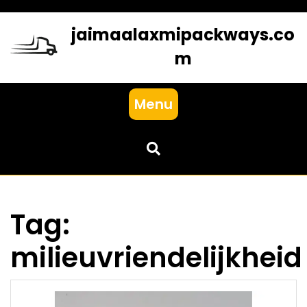
Skip
to
jaimaalaxmipackways.co
content
m
Menu
Tag:
milieuvriendelijkheid