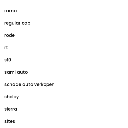
rama
regular cab
rode
rt
s10
sami auto
schade auto verkopen
shelby
sierra
sites