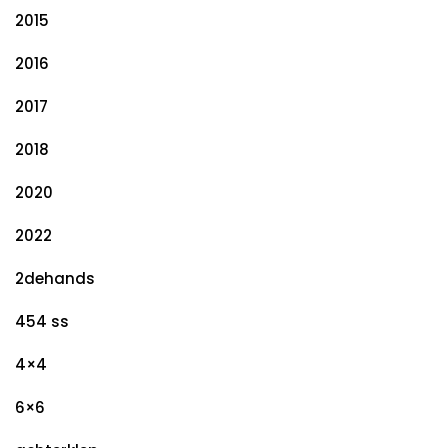
2015
2016
2017
2018
2020
2022
2dehands
454 ss
4×4
6×6