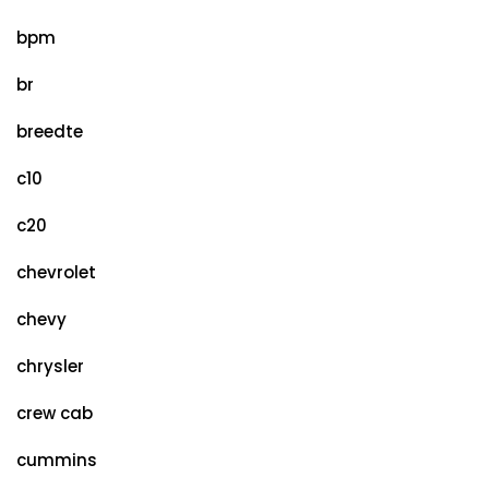
bpm
br
breedte
c10
c20
chevrolet
chevy
chrysler
crew cab
cummins