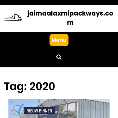
Skip
to
jaimaalaxmipackways.co
content
m
Menu
Tag:
2020