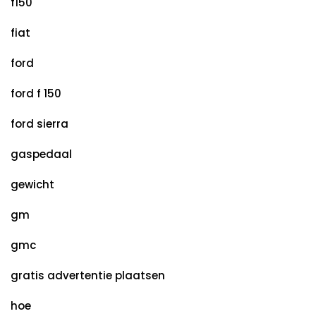
f150
fiat
ford
ford f 150
ford sierra
gaspedaal
gewicht
gm
gmc
gratis advertentie plaatsen
hoe