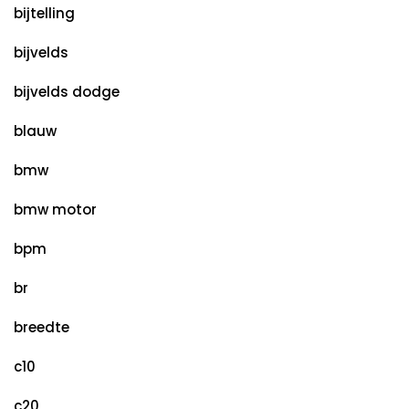
bijtelling
bijvelds
bijvelds dodge
blauw
bmw
bmw motor
bpm
br
breedte
c10
c20