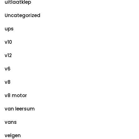
uitlaatklep
Uncategorized
ups
v10
v12
v6
v8
v8 motor
van leersum
vans
velgen