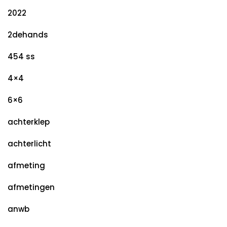
2022
2dehands
454 ss
4×4
6×6
achterklep
achterlicht
afmeting
afmetingen
anwb